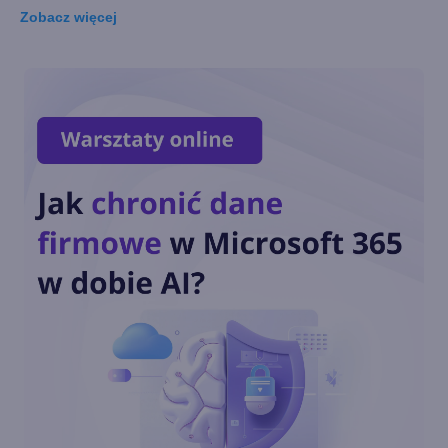
Zobacz
więcej
Wirtualny agent AI jako nowa
pomoc techniczna Xboksa
Nowa strona główna aplikacji
Xbox na Windows
Call of Duty: Black Ops 6 od
dnia premiery w Xbox Game
Pass
Zagramy w posiadane gry w