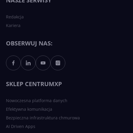
NASZE SERWISY
sztucznej inteligencji?
Redakcja
Kariera
Każdy komputer z Windows
11 to teraz AI PC dzięki
Copilotowi
OBSERWUJ NAS:
Sztuczna inteligencja po
polsku. Dość barier
językowych
SKLEP CENTRUMXP
Nowoczesna platforma danych
Efektywna komunikacja
Bezpieczna infrastruktura chmurowa
AI Driven Apps