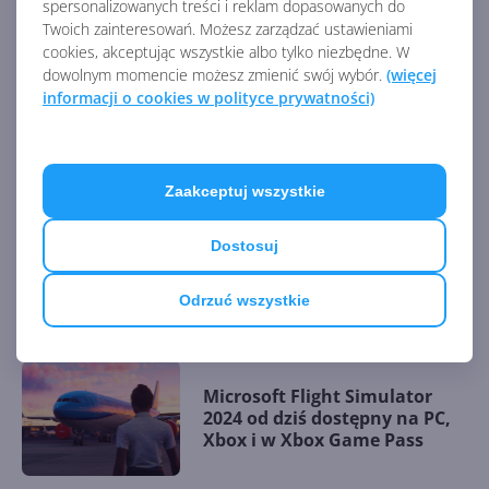
spersonalizowanych treści i reklam dopasowanych do
streamować własne gry
Twoich zainteresowań. Możesz zarządzać ustawieniami
cookies, akceptując wszystkie albo tylko niezbędne. W
dowolnym momencie możesz zmienić swój wybór.
(więcej
informacji o cookies w polityce prywatności)
Nowe awatary Xbox zostaną
usunięte
Zaakceptuj wszystkie
Dostosuj
S.T.A.L.K.E.R. 2: Heart of
Chornobyl od dziś w Xbox
Game Pass
Odrzuć wszystkie
Microsoft Flight Simulator
2024 od dziś dostępny na PC,
Xbox i w Xbox Game Pass