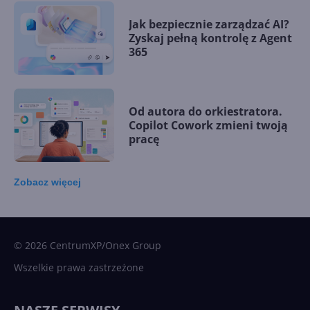
Jak bezpiecznie zarządzać AI?
Zyskaj pełną kontrolę z Agent
365
Od autora do orkiestratora.
Copilot Cowork zmieni twoją
pracę
Zobacz
więcej
15 kamieni milowych w
Microsoft AI. Tak rodziła się
sztuczna inteligencja
© 2026 CentrumXP/Onex Group
Wszelkie prawa zastrzeżone
Najnowsze trendy w AI. Co
wydarzy się w 2026 roku w