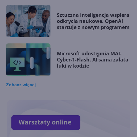
Sztuczna inteligencja wspiera
odkrycia naukowe. OpenAI
startuje z nowym programem
Microsoft udostępnia MAI-
Cyber-1-Flash. AI sama załata
luki w kodzie
Zobacz
więcej
Microsoft wśród założycieli
Open Secure AI Alliance do
walki z zagrożeniami AI
Microsoft stawia na własne
modele AI w aplikacjach i