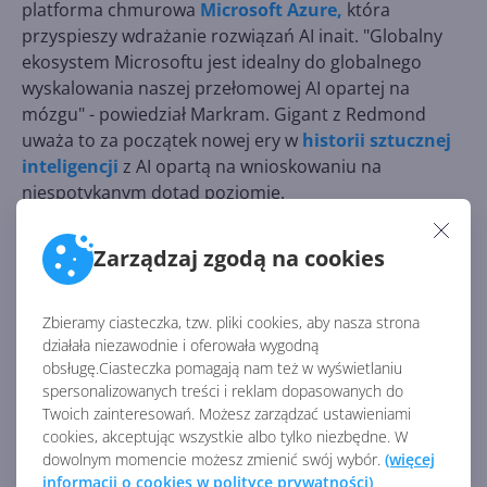
platforma chmurowa
Microsoft Azure,
która
przyspieszy wdrażanie rozwiązań AI inait. "Globalny
ekosystem Microsoftu jest idealny do globalnego
wyskalowania naszej przełomowej AI opartej na
mózgu" - powiedział Markram. Gigant z Redmond
uważa to za początek nowej ery w
historii sztucznej
inteligencji
z AI opartą na wnioskowaniu na
niespotykanym dotąd poziomie.
Projekt będzie rozwijał
praktyczne implementacje
Zarządzaj zgodą na cookies
AI.
W przypadku sektora finansowego skupi się na
dostarczeniu zaawansowanych algorytmów
giełdowych, narzędzi do zarządzania ryzykiem i
Zbieramy ciasteczka, tzw. pliki cookies, aby nasza strona
spersonalizowanych porad finansowych. W obszarze
działała niezawodnie i oferowała wygodną
obsługę.Ciasteczka pomagają nam też w wyświetlaniu
robotyki skoncentruje się natomiast na stworzeniu
spersonalizowanych treści i reklam dopasowanych do
inteligentniejszych i bardziej adaptowalnych robotów
Twoich zainteresowań. Możesz zarządzać ustawieniami
dla przemysłu, zdolnych do działania w złożonych i
cookies, akceptując wszystkie albo tylko niezbędne. W
dynamicznych środowiskach.
dowolnym momencie możesz zmienić swój wybór.
(więcej
informacji o cookies w polityce prywatności)