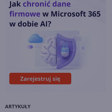
chmurze
Autonomiczne modele
OpenAI przeprowadziły
cyberatak na serwery Hugging
Face
Potężny model OpenAI uciekł
z sandboksa i został
wyłączony
ARTYKUŁY