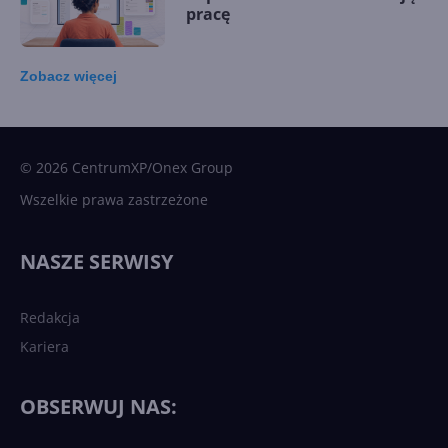
pracę
Zobacz
więcej
15 kamieni milowych w
Microsoft AI. Tak rodziła się
sztuczna inteligencja
© 2026 CentrumXP/Onex Group
Wszelkie prawa zastrzeżone
Najnowsze trendy w AI. Co
wydarzy się w 2026 roku w
NASZE SERWISY
sztucznej inteligencji?
Redakcja
Kariera
Każdy komputer z Windows
11 to teraz AI PC dzięki
Copilotowi
OBSERWUJ NAS: