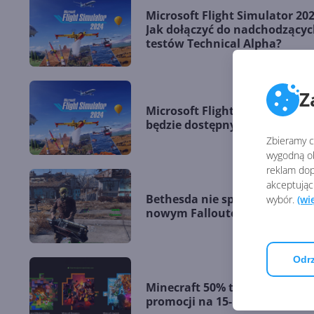
Microsoft Flight Simulator 202
Jak dołączyć do nadchodzący
testów Technical Alpha?
Z
Microsoft Flight Simulator 20
będzie dostępny w 4 edycjach
Zbieramy ci
wygodną ob
reklam dop
akceptując
Bethesda nie spieszy się z
wybór.
(wi
nowym Falloutem
Odrz
Minecraft 50% taniej w
promocji na 15-lecie