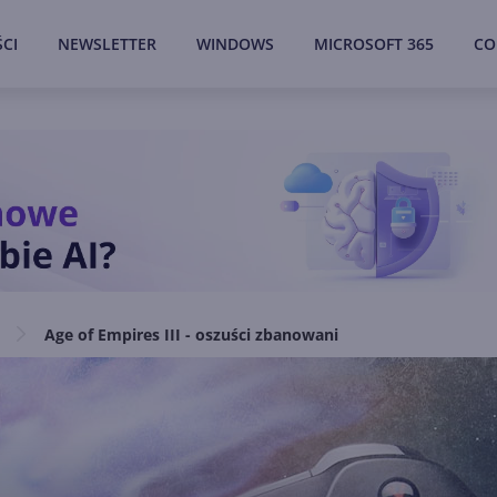
CI
NEWSLETTER
WINDOWS
MICROSOFT 365
CO
Age of Empires III - oszuści zbanowani