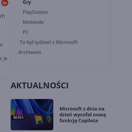
Gry
PlayStation
ych
Nintendo
PC
To był tydzień z Microsoft
ku
Archiwum
c je
AKTUALNOŚCI
Microsoft z dnia na
dzień wycofał nową
funkcję Copilota