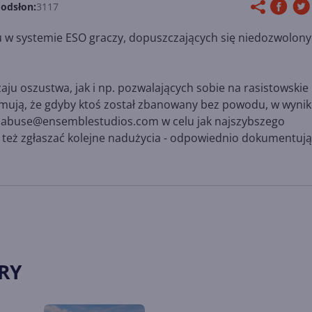
 odsłon:
3117
 w systemie ESO graczy, dopuszczających się niedozwolon
ju oszustwa, jak i np. pozwalających sobie na rasistowskie
formują, że gdyby ktoś został zbanowany bez powodu, w wyni
e3.abuse@ensemblestudios.com w celu jak najszybszego
też zgłaszać kolejne nadużycia - odpowiednio dokumentują
RY