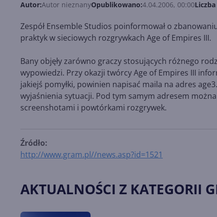
Autor:
Autor nieznany
Opublikowano:
4.04.2006, 00:00
Liczba
Zespół Ensemble Studios poinformował o zbanowaniu
praktyk w sieciowych rozgrywkach Age of Empires III.
Bany objęły zarówno graczy stosujących różnego rodza
wypowiedzi. Przy okazji twórcy Age of Empires III in
jakiejś pomyłki, powinien napisać maila na adres ag
wyjaśnienia sytuacji. Pod tym samym adresem można 
screenshotami i powtórkami rozgrywek.
Źródło:
http://www.gram.pl//news.asp?id=1521
AKTUALNOŚCI Z KATEGORII G