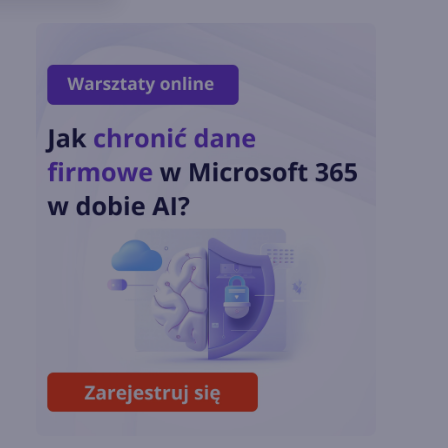
Zmiany z lipca 2026 r.
Lista zmian w
Microsoft 365 Copilot.
Podsumowanie lipca
2026
OpenAI tnie ceny
modeli GPT-5.6.
Odpowiedź na presję
Chin
Miliardy z AI i
chmury. Microsoft
ogłasza znakomite
wyniki i
superaplikację