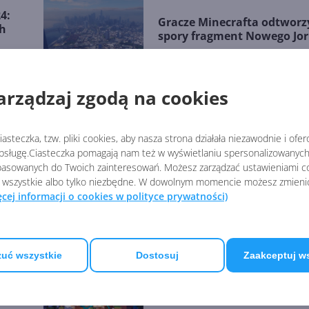
4:
Gracze Minecrafta odtworzy
ch
spory fragment Nowego Jo
arządzaj zgodą na cookies
24
Microsoft wypuści dokume
pracach nad S.T.A.L.K.E.R. 
asteczka, tzw. pliki cookies, aby nasza strona działała niezawodnie i ofe
sługę.Ciasteczka pomagają nam też w wyświetlaniu spersonalizowanych 
asowanych do Twoich zainteresowań. Możesz zarządzać ustawieniami co
 wszystkie albo tylko niezbędne. W dowolnym momencie możesz zmieni
Microsoft Flight Simulator 
ęcej informacji o cookies w polityce prywatności)
trafi na Xbox i PC w listopa
uć wszystkie
Dostosuj
Zaakceptuj w
Minecraft zarabia ponad 1
milionów dolarów rocznie