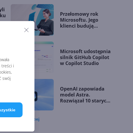
li
Przełomowy rok
rku
Microsoftu. Jego
klienci budują
przewagę dzięki AI
nt o
Microsoft udostępnia
2
silnik GitHub Copilot
rowała
w Copilot Studio
treści i
okies,
ć swój
2024
OpenAI zapowiada
dzie
model Astra.
Rozwiązał 10 starych
problemów
szystkie
matematycznych
Zobacz
więcej
00
Zatrzęsienie nowości
w Microsoft Teams.