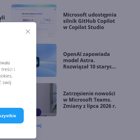
Microsoft udostępnia
li
silnik GitHub Copilot
rku
w Copilot Studio
OpenAI zapowiada
nt o
model Astra.
rowała
2
Rozwiązał 10 starych
treści i
problemów
okies,
matematycznych
ć swój
Zatrzęsienie nowości
2024
w Microsoft Teams.
dzie
Zmiany z lipca 2026 r.
szystkie
Zobacz
więcej
Lista zmian w
00
Microsoft 365 Copilot.