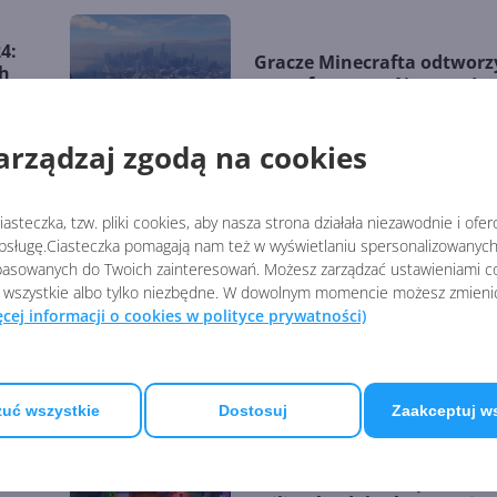
4:
Gracze Minecrafta odtworzy
ch
spory fragment Nowego Jo
arządzaj zgodą na cookies
24
Microsoft wypuści dokume
asteczka, tzw. pliki cookies, aby nasza strona działała niezawodnie i ofe
pracach nad S.T.A.L.K.E.R. 
sługę.Ciasteczka pomagają nam też w wyświetlaniu spersonalizowanych 
asowanych do Twoich zainteresowań. Możesz zarządzać ustawieniami co
 wszystkie albo tylko niezbędne. W dowolnym momencie możesz zmieni
ęcej informacji o cookies w polityce prywatności)
Microsoft Flight Simulator 
trafi na Xbox i PC w listopa
uć wszystkie
Dostosuj
Zaakceptuj w
Minecraft zarabia ponad 1