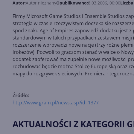
Autor:
Autor nieznany
Opublikowano:
8.03.2006, 00:00
Liczba
Firmy Microsoft Game Studios i Ensemble Studios zapow
strategia w czasie rzeczywistym doczeka się rozszerze
spod znaku Age of Empires zapowiedź dodatku jest z
standardowym w takich przypadkach zestawem misji (
rozszerzenie wprowadzi nowe nacje (trzy różne plemi
Irokezów). Pozwoli to graczom stanąć w walce o Now
dodatek zaoferować ma zupełnie nowe możliwości pro
rozbudować będzie można Stolicę Europejską oraz rzecz
mapy do rozgrywek sieciowych. Premiera - tegoroczna 
Źródło:
http://www.gram.pl/news.asp?id=1377
AKTUALNOŚCI Z KATEGORII G