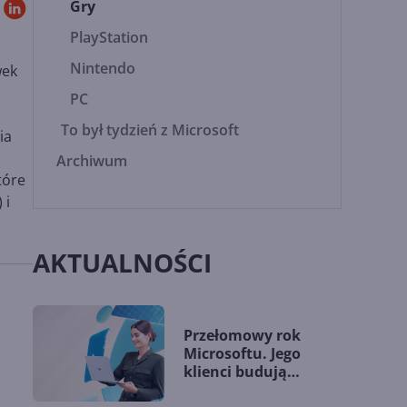
Gry
PlayStation
Nintendo
wek
PC
To był tydzień z Microsoft
ia
Archiwum
tóre
 i
AKTUALNOŚCI
Przełomowy rok
Microsoftu. Jego
klienci budują
przewagę dzięki AI