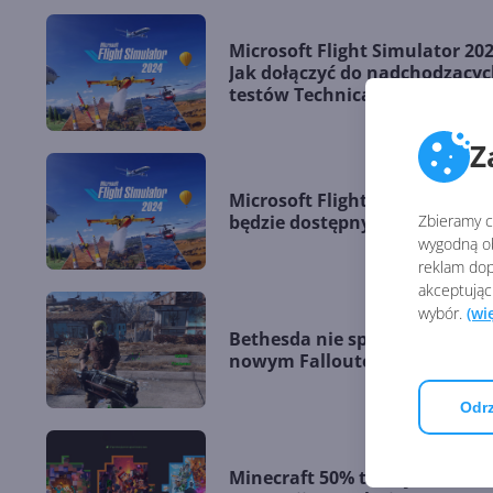
Microsoft Flight Simulator 202
Jak dołączyć do nadchodzący
testów Technical Alpha?
Z
Microsoft Flight Simulator 20
Zbieramy ci
będzie dostępny w 4 edycjach
wygodną ob
reklam dop
akceptując
wybór.
(wi
Bethesda nie spieszy się z
nowym Falloutem
Odrz
Minecraft 50% taniej w