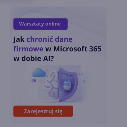
Podsumowanie lipca
2026
OpenAI tnie ceny
modeli GPT-5.6.
Odpowiedź na presję
Chin
Miliardy z AI i
chmury. Microsoft
ogłasza znakomite
wyniki i
superaplikację
Sztuczna inteligencja
wspiera odkrycia
naukowe. OpenAI
startuje z nowym
programem