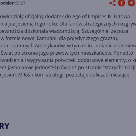
 odsłon:
3527
iedziały oficjalny dodatek do Age of Empires III. Hitowa
nia już jesienią tego roku. Dla fanów strategicznych rozgry
 pewnością doskonałą wiadomością. Szczególnie, że poza
w formie nowej kampanii dla pojedynczego gracza),
ona rdzennych Amerykanów, w tym m.in. Indianie z plemien
y Świat po stronie jego prawowitych mieszkańców. Ponadto
wadzenia i wygrywania potyczek, dodatkowe elementy, o k
 jasna nowe jednostki (również po stronie "starych" nacji)
jesień. Miłośnikom strategii pozostaje odliczać miesiące.
RY