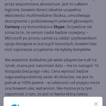
przez wspomniane akcesorium. Jest to całkiem
logiczne, bowiem Kinect idealnie uzupełnia
właściwości multimedialne Xboksa, umożliwiając
skorzystanie z podstawowych poleceń głosowych,
Cortany
czy komunikatora
Skype
. Oczywiście nie
oznacza to, że sensor nadal będzie rozwijany –
Microsoft po prostu zamierza oddać użytkownikom
opcje dostępne w starszych konsolach, bowiem bez
nich najnowsze urządzenie nie byłoby
kompletne
.
Nie wiadomo dokładnie jak wiele adapterów trafi na
rynek, znana jest natomiast data – ma to nastąpić 10
listopada bieżącego roku. Cena wynosić będzie
najprawdopodobniej około 40 dolarów, nie jest to
jednak w 100% pewne – w zależności od popytu może
ona bowiem ulec wahaniom. Nie można przy tym
zapomnieć o tym, że jest to kwota którą należy
zapłacić za sam adapter, wobec czego należy doliczyć
koszt samego sensora.