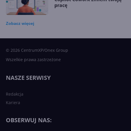
pracę
Zobacz
więcej
15 kamieni milowych w
Microsoft AI. Tak rodziła się
sztuczna inteligencja
© 2026 CentrumXP/Onex Group
Wszelkie prawa zastrzeżone
Najnowsze trendy w AI. Co
wydarzy się w 2026 roku w
NASZE SERWISY
sztucznej inteligencji?
Redakcja
Kariera
Każdy komputer z Windows
11 to teraz AI PC dzięki
Copilotowi
OBSERWUJ NAS: