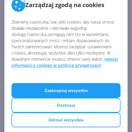
Zarządzaj zgodą na cookies
Źródło:
Zbieramy ciasteczka, tzw. pliki cookies, aby nasza strona
https://www.onmsft.com/news/xbox-kinect-adapters-
działała niezawodnie i oferowała wygodną
will-be-back-in-stock-on-november-10th
obsługę.Ciasteczka pomagają nam też w wyświetlaniu
spersonalizowanych treści i reklam dopasowanych do
Twoich zainteresowań. Możesz zarządzać ustawieniami
AKTUALNOŚCI Z KATEGORII XBOX ONE X
cookies, akceptując wszystkie albo tylko niezbędne. W
dowolnym momencie możesz zmienić swój wybór.
(więcej
informacji o cookies w polityce prywatności)
Xbox One X w niesamowitej
edycji limitowanej Wonder
Woman 1984
Zaakceptuj wszystkie
Dostosuj
The Outer Worlds z
rozszerzeniem dla Xbox One
Odrzuć wszystkie
X, ale już nie PS4 Pro