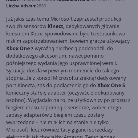
Liczba odsłon:
2889
Już jakiś czas temu Microsoft zaprzestał produkcji
swoich sensorów
Kinect
, dedykowanych głównie
konsolom Xbox. Spowodowane było to stosunkowo
niskim zapotrzebowaniem, bowiem gracze używający
Xbox One
z wyraźną niechęcią podchodzili do
dodatkowego akcesorium, nawet pomimo
późniejszego wydania jego usprawnionej wersji.
Sytuacja doszła w pewnym momencie do takiego
stopnia, że z konsol Microsoftu zniknął dedykowany
port Kinecta, zaś do podłączenia go do
Xbox One S
konieczny stał się adapter (oczywiście dokupowany
osobno). Wyglądało na to, że użytkownicy po prostu z
biegiem czasu zapomną o sensorze, wobec czego
zapasy adapterów z biegiem czasu zostały
wyprzedane – nie miał ich na stanie nie tylko
Microsoft, lecz również tacy giganci sprzedaży
elektroniki jak chociażby Amazon. Teraz jednak