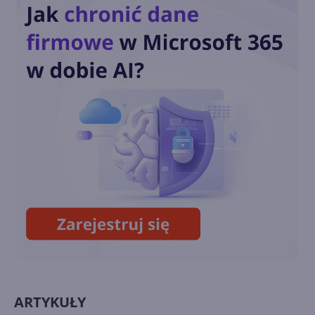
poznania w edycji od
Hyperkin
Half-Life 2 ulepszony dla Xbox
One X
Zjedz w Taco Bell i wygraj
Xbox One X
ARTYKUŁY