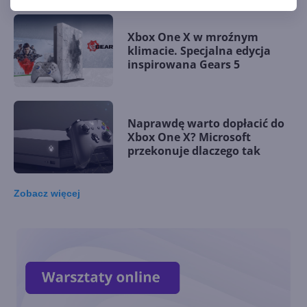
Xbox One X w mroźnym
klimacie. Specjalna edycja
inspirowana Gears 5
Naprawdę warto dopłacić do
Xbox One X? Microsoft
przekonuje dlaczego tak
Zobacz
więcej
Xbox Anaconda i Lockhart -
nadchodzą następne
generacje Xbox One X i S
Xbox One X zmieniony nie do