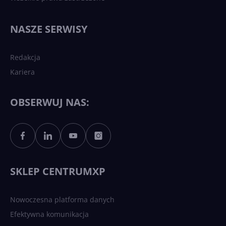
Najnowsze trendy w AI. Co
wydarzy się w 2026 roku w
NASZE SERWISY
sztucznej inteligencji?
Redakcja
Kariera
Każdy komputer z Windows
11 to teraz AI PC dzięki
Copilotowi
OBSERWUJ NAS:
Sztuczna inteligencja po
polsku. Dość barier
językowych
SKLEP CENTRUMXP
Nowoczesna platforma danych
Efektywna komunikacja