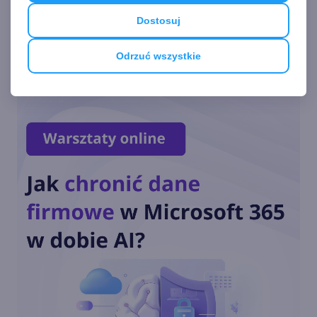
dziennikarstwo
Dostosuj
Zobacz
więcej
Odrzuć wszystkie
Koniec komentarzy na MSN
Wiadomości. Microsoft szuka
lepszego systemu
Pakiet aplikacji MSN podbija
platformy iOS i Android
MSN.com łączy siły z
Twitterem