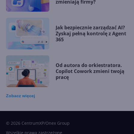
zmieniają firmy?
Jak bezpiecznie zarządzać AI?
Zyskaj pełną kontrolę z Agent
365
Od autora do orkiestratora.
Copilot Cowork zmieni twoją
pracę
Zobacz
więcej
15 kamieni milowych w
Microsoft AI. Tak rodziła się
sztuczna inteligencja
© 2026 CentrumXP/Onex Group
Wszelkie prawa zastrzeżone