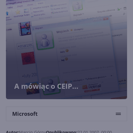
A mówiąc o CEIP...
Microsoft
Autor:
Marcin Górny
Opublikowano:
22.01.2007, 00:00