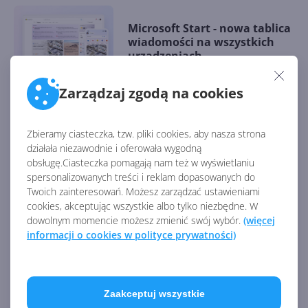
Microsoft Start - nowa tablica
wiadomości na wszystkich
urządzeniach
Zarządzaj zgodą na cookies
Po dwóch latach Microsoft
przywraca komentarze na
Zbieramy ciasteczka, tzw. pliki cookies, aby nasza strona
MSN Wiadomości
działała niezawodnie i oferowała wygodną
obsługę.Ciasteczka pomagają nam też w wyświetlaniu
spersonalizowanych treści i reklam dopasowanych do
Twoich zainteresowań. Możesz zarządzać ustawieniami
Microsoft udostępnia
cookies, akceptując wszystkie albo tylko niezbędne. W
powierzchnię reklamową
dowolnym momencie możesz zmienić swój wybór.
(więcej
klientom Verizon Media
informacji o cookies w polityce prywatności)
Microsoft wspiera wolne,
Zaakceptuj wszystkie
zróżnicowane i rzetelne