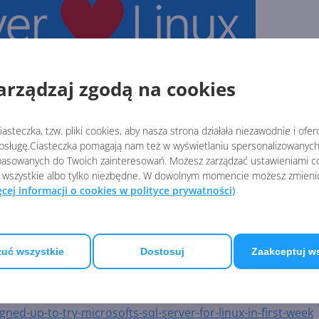
arządzaj zgodą na cookies
asteczka, tzw. pliki cookies, aby nasza strona działała niezawodnie i ofe
sługę.Ciasteczka pomagają nam też w wyświetlaniu spersonalizowanych 
bliczu silnej konkurencji ze strony firm Amazon Web Servic
asowanych do Twoich zainteresowań. Możesz zarządzać ustawieniami co
czył działa ciężkiego kalibru. Hasłem "
Zerwij z Oracle
" firma
 wszystkie albo tylko niezbędne. W dowolnym momencie możesz zmieni
ęcej informacji o cookies w polityce prywatności)
 Ponadto wsparcie dla systemów linuksowych - które są licz
nistracyjnych - okazało się strzałem w dziesiątkę. 8000 firm
tóry jest też dowodem zainteresowania "konkurencyjnymi" z
wsa, jak i Linuksa.
uć wszystkie
Dostosuj
Zaakceptuj w
d-up-to-try-microsofts-sql-server-for-linux-in-first-week