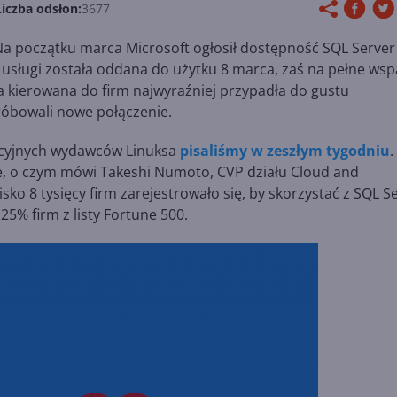
Liczba odsłon:
3677
 Na początku marca Microsoft ogłosił dostępność SQL Server
usługi została oddana do użytku 8 marca, zaś na pełne wsp
ta kierowana do firm najwyraźniej przypadła do gustu
róbowali nowe połączenie.
rcyjnych wydawców Linuksa
pisaliśmy w zeszłym tygodniu
.
, o czym mówi Takeshi Numoto, CVP działu Cloud and
ko 8 tysięcy firm zarejestrowało się, by skorzystać z SQL S
25% firm z listy Fortune 500.