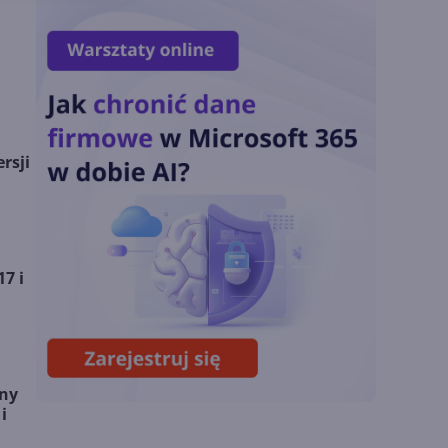
OpenAI zapowiada
model Astra.
Rozwiązał 10 starych
problemów
matematycznych
rsji
Zatrzęsienie nowości
w Microsoft Teams.
Zmiany z lipca 2026 r.
7 i
Lista zmian w
Microsoft 365 Copilot.
Podsumowanie lipca
2026
pny
i