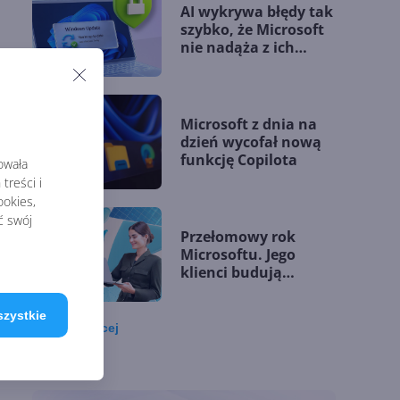
AI wykrywa błędy tak
szybko, że Microsoft
nie nadąża z ich
łataniem
Microsoft z dnia na
dzień wycofał nową
funkcję Copilota
rowała
treści i
es i
okies,
ć swój
Przełomowy rok
ącą
Microsoftu. Jego
 w 8
klienci budują
przewagę dzięki AI
szystkie
Zobacz
więcej
Microsoft udostępnia
silnik GitHub Copilot
w Copilot Studio