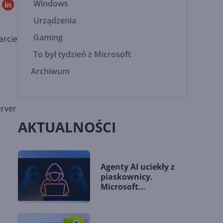
Windows
Urządzenia
Gaming
arcie
To był tydzień z Microsoft
Archiwum
erver
AKTUALNOŚCI
Agenty AI uciekły z
piaskownicy.
Microsoft
przedstawia nowe
wytyczne