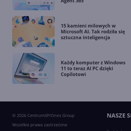
Agent 365
15 kamieni milowych w
Microsoft AI. Tak rodziła się
sztuczna inteligencja
Każdy komputer z Windows
11 to teraz AI PC dzięki
Copilotowi
NASZE S
© 2026 CentrumXP/Onex Group
Wszelkie prawa zastrzeżone