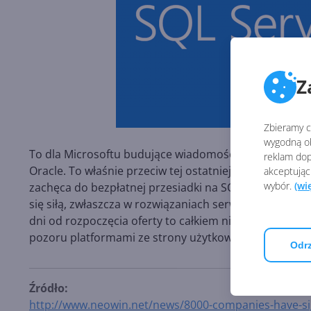
Z
Zbieramy ci
wygodną ob
To dla Microsoftu budujące wiadomości, zwłaszcza w o
reklam dop
Oracle. To właśnie przeciw tej ostatniej Microsoft wyto
akceptując
wybór.
(wi
zachęca do bezpłatnej przesiadki na SQL Server 2016.
się siłą, zwłaszcza w rozwiązaniach serwerowych i admi
dni od rozpoczęcia oferty to całkiem niezły wynik, k
pozoru platformami ze strony użytkowników tak Windo
Odrz
Źródło:
http://www.neowin.net/news/8000-companies-have-signe