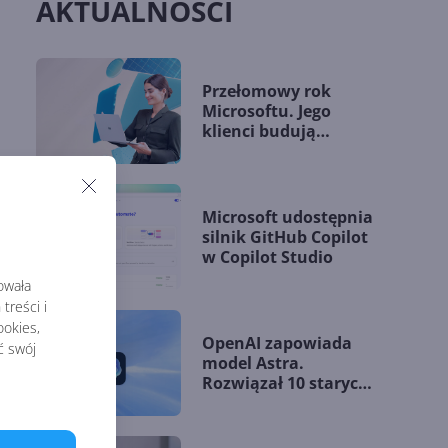
AKTUALNOŚCI
Przełomowy rok
Microsoftu. Jego
klienci budują
przewagę dzięki AI
Microsoft udostępnia
silnik GitHub Copilot
w Copilot Studio
rowała
treści i
okies,
OpenAI zapowiada
ć swój
model Astra.
Rozwiązał 10 starych
problemów
matematycznych