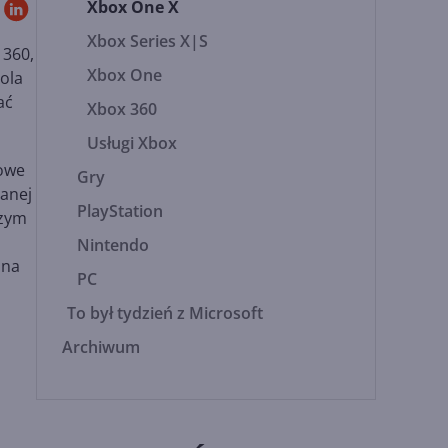
Xbox One X
Xbox Series X|S
 360,
Xbox One
ola
ać
Xbox 360
Usługi Xbox
towe
Gry
tanej
PlayStation
szym
Nintendo
 na
PC
To był tydzień z Microsoft
Archiwum