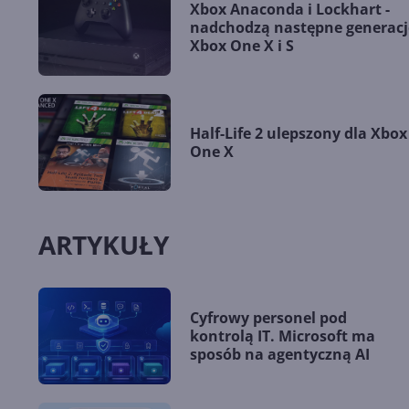
Xbox Anaconda i Lockhart -
nadchodzą następne generacj
Xbox One X i S
Half-Life 2 ulepszony dla Xbox
One X
ARTYKUŁY
Cyfrowy personel pod
kontrolą IT. Microsoft ma
sposób na agentyczną AI