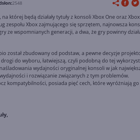
dsłon:
2548
na której będą działały tytuły z konsoli Xbox One oraz Xbox
dług zespołu Xbox zajmującego się sprzętem, najnowsza kons
ry ze wspomnianych generacji, a dwa, że gry powinny dział
orpio został zbudowany od podstaw, a pewne decyzje projek
 drogi do wyboru, łatwiejszą, czyli podobną do tej wykorzys
o naśladowania wydajności oryginalnej konsoli w jak najwięk
j wydajności i rozwiązanie związanych z tym problemów.
ócz kompatybilności, posiada pięć cech, które wyróżniają go
uły,