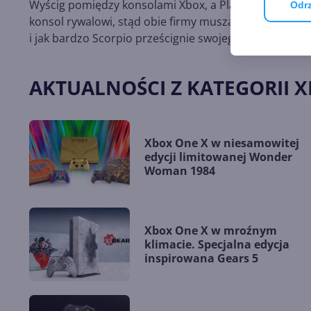
Wyścig pomiędzy konsolami Xbox, a PlayStation wciąż 
Odrz
konsol rywalowi, stąd obie firmy muszą się wykazać po
i jak bardzo Scorpio prześcignie swojego rywala.
AKTUALNOŚCI Z KATEGORII 
Xbox One X w niesamowitej
edycji limitowanej Wonder
Woman 1984
Xbox One X w mroźnym
klimacie. Specjalna edycja
inspirowana Gears 5