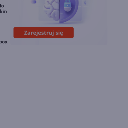
wyniki i
do
superaplikację
kin
Sztuczna inteligencja
wspiera odkrycia
naukowe. OpenAI
startuje z nowym
Xbox
programem