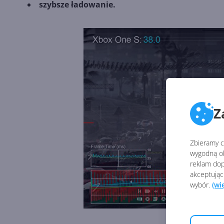
szybsze ładowanie.
Z
Zbieramy ci
wygodną ob
reklam dop
akceptując
wybór.
(wi