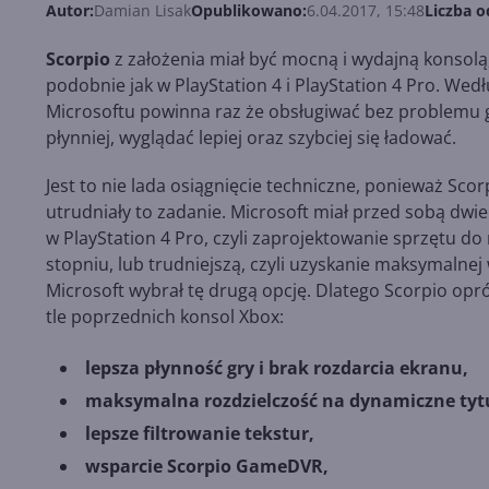
Autor:
Damian Lisak
Opublikowano:
6.04.2017, 15:48
Liczba o
Scorpio
z założenia miał być mocną i wydajną konsolą, 
podobnie jak w PlayStation 4 i PlayStation 4 Pro. We
Microsoftu powinna raz że obsługiwać bez problemu g
płynniej, wyglądać lepiej oraz szybciej się ładować.
Jest to nie lada osiągnięcie techniczne, ponieważ Sc
utrudniały to zadanie. Microsoft miał przed sobą dwie
w PlayStation 4 Pro, czyli zaprojektowanie sprzętu d
stopniu, lub trudniejszą, czyli uzyskanie maksymalne
Microsoft wybrał tę drugą opcję. Dlatego Scorpio opr
tle poprzednich konsol Xbox:
lepsza płynność gry i brak rozdarcia ekranu,
maksymalna rozdzielczość na dynamiczne tyt
lepsze filtrowanie tekstur,
wsparcie Scorpio GameDVR,