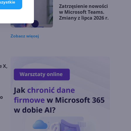
ynku
szystkie
Zatrzęsienie nowości
, czy
w Microsoft Teams.
Zmiany z lipca 2026 r.
Zobacz
więcej
Lista zmian w
Microsoft 365 Copilot.
Podsumowanie lipca
2026
e X,
OpenAI tnie ceny
modeli GPT-5.6.
Odpowiedź na presję
do
Chin
Miliardy z AI i
chmury. Microsoft
ogłasza znakomite