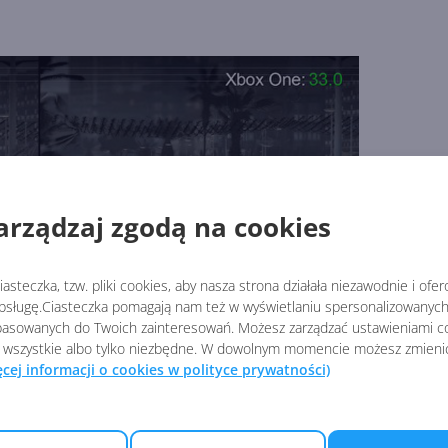
arządzaj zgodą na cookies
asteczka, tzw. pliki cookies, aby nasza strona działała niezawodnie i ofe
sługę.Ciasteczka pomagają nam też w wyświetlaniu spersonalizowanych 
asowanych do Twoich zainteresowań. Możesz zarządzać ustawieniami co
 wszystkie albo tylko niezbędne. W dowolnym momencie możesz zmieni
ęcej informacji o cookies w polityce prywatności)