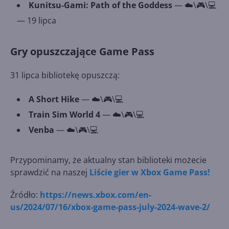
Kunitsu-Gami: Path of the Goddess
— ☁️\🎮\💻
— 19 lipca
Gry opuszczające Game Pass
31 lipca bibliotekę opuszczą:
A Short Hike
— ☁️\🎮\💻
Train Sim World 4
— ☁️\🎮\💻
Venba
— ☁️\🎮\💻
Przypominamy, że aktualny stan biblioteki możecie
sprawdzić na naszej
Liście gier w Xbox Game Pass!
Źródło:
https://news.xbox.com/en-
us/2024/07/16/xbox-game-pass-july-2024-wave-2/