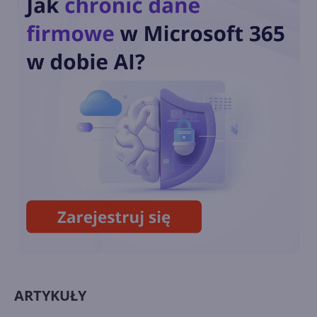
Xbox na Windows
Call of Duty: Black Ops 6 od
dnia premiery w Xbox Game
Pass
Zagramy w posiadane gry w
ramach Xbox Cloud Gaming
ARTYKUŁY