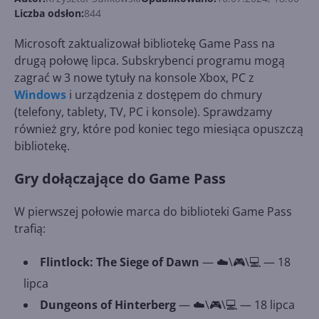
Liczba odsłon:
844
Microsoft zaktualizował bibliotekę Game Pass na
drugą połowę lipca. Subskrybenci programu mogą
zagrać w 3 nowe tytuły na konsole Xbox, PC z
Windows
i urządzenia z dostępem do chmury
(telefony, tablety, TV, PC i konsole). Sprawdzamy
również gry, które pod koniec tego miesiąca opuszczą
bibliotekę.
Gry dołączające do Game Pass
W pierwszej połowie marca do biblioteki Game Pass
trafią:
Flintlock: The Siege of Dawn
— ☁️\🎮\💻 — 18
lipca
Dungeons of Hinterberg
— ☁️\🎮\💻 — 18 lipca