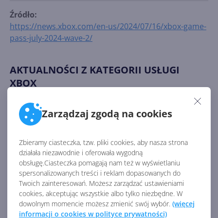
Źródło:
https://news.xbox.com/en-us/2024/07/16/xbox-game-
pass-july-2024-wave-2/
AKTUALNOŚCI Z KATEGORII USŁUGI
XBOX
Zarządzaj zgodą na cookies
Xbox Cloud Gaming pozwala
streamować własne gry
Zbieramy ciasteczka, tzw. pliki cookies, aby nasza strona
działała niezawodnie i oferowała wygodną
obsługę.Ciasteczka pomagają nam też w wyświetlaniu
spersonalizowanych treści i reklam dopasowanych do
Nowe awatary Xbox zostaną
Twoich zainteresowań. Możesz zarządzać ustawieniami
usunięte
cookies, akceptując wszystkie albo tylko niezbędne. W
dowolnym momencie możesz zmienić swój wybór.
(więcej
informacji o cookies w polityce prywatności)