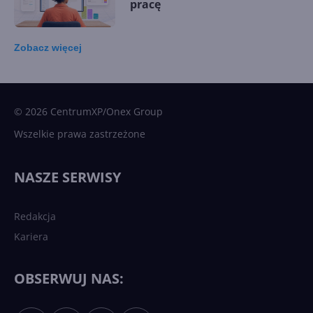
pracę
Zobacz
więcej
15 kamieni milowych w
Microsoft AI. Tak rodziła się
sztuczna inteligencja
© 2026 CentrumXP/Onex Group
Wszelkie prawa zastrzeżone
Najnowsze trendy w AI. Co
wydarzy się w 2026 roku w
NASZE SERWISY
sztucznej inteligencji?
Redakcja
Kariera
Każdy komputer z Windows
11 to teraz AI PC dzięki
Copilotowi
OBSERWUJ NAS: