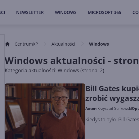
CI
NEWSLETTER
WINDOWS
MICROSOFT 365
CO
CentrumXP
Aktualności
Windows
Windows aktualności - stron
Kategoria aktualności: Windows (strona: 2)
Bill Gates kup
zrobić wygasz
Autor:
Krzysztof Sulikowski
Opu
Kiedyś to było. Bill Gat