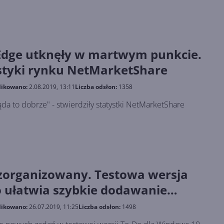
Edge utknęły w martwym punkcie.
styki rynku NetMarketShare
likowano:
2.08.2019, 13:11
Liczba odsłon:
1358
ąda to dobrze" - stwierdziły statystki NetMarketShare
 zorganizowany. Testowa wersja
Do ułatwia szybkie dodawanie
likowano:
26.07.2019, 11:25
Liczba odsłon:
1498