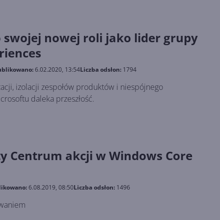
swojej nowej roli jako lider grupy
riences
blikowano:
6.02.2020, 13:54
Liczba odsłon:
1794
acji, izolacji zespołów produktów i niespójnego
crosoftu daleka przeszłość.
y Centrum akcji w Windows Core
likowano:
6.08.2019, 08:50
Liczba odsłon:
1496
owaniem