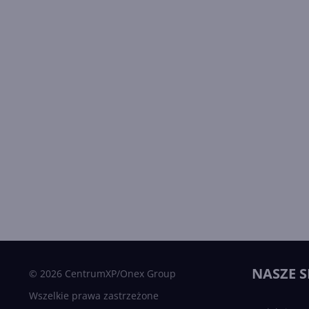
NASZE S
© 2026 CentrumXP/Onex Group
Wszelkie prawa zastrzeżone