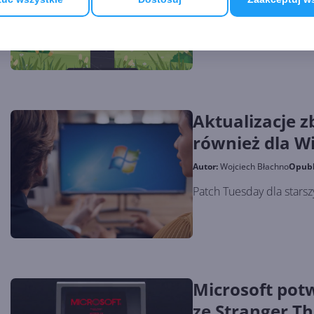
Lepiej późno niż wcale!
Aktualizacje 
również dla W
Autor:
Wojciech Błachno
Opub
Patch Tuesday dla stars
Microsoft pot
ze Stranger Th