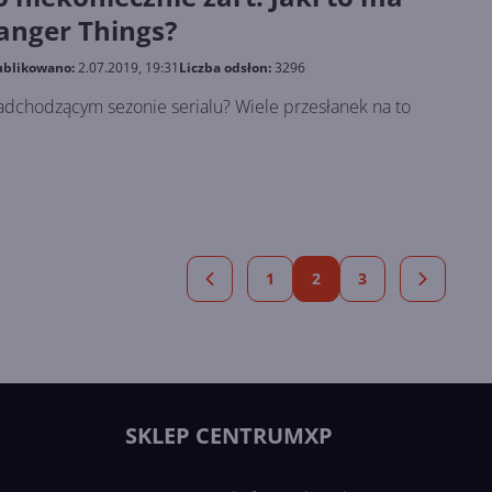
ranger Things?
blikowano:
2.07.2019, 19:31
Liczba odsłon:
3296
dchodzącym sezonie serialu? Wiele przesłanek na to
1
2
3
SKLEP CENTRUMXP