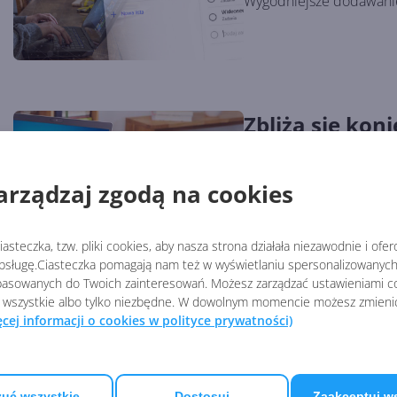
Wygodniejsze dodawanie
Zbliża się kon
Microsoft zac
Autor:
Wojciech Błachno
Opub
arządzaj zgodą na cookies
Świadomość jest najważn
asteczka, tzw. pliki cookies, aby nasza strona działała niezawodnie i ofe
sługę.Ciasteczka pomagają nam też w wyświetlaniu spersonalizowanych 
asowanych do Twoich zainteresowań. Możesz zarządzać ustawieniami co
 wszystkie albo tylko niezbędne. W dowolnym momencie możesz zmieni
ęcej informacji o cookies w polityce prywatności)
Nie mogliście
Microsoft wła
Autor:
Wojciech Błachno
Opub
uć wszystkie
Dostosuj
Zaakceptuj w