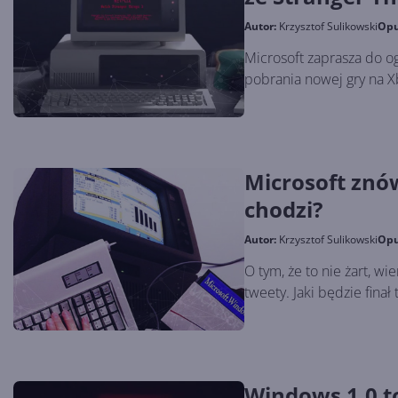
Autor:
Krzysztof Sulikowski
Opu
Microsoft zaprasza do ogl
pobrania nowej gry na X
Microsoft znó
chodzi?
Autor:
Krzysztof Sulikowski
Opu
O tym, że to nie żart, w
tweety. Jaki będzie finał t
Windows 1.0 to