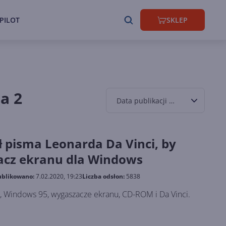
PILOT
SKLEP
a 2
Data publikacji malejąco
ił pisma Leonarda Da Vinci, by
acz ekranu dla Windows
blikowano:
7.02.2020, 19:23
Liczba odsłon:
5838
es, Windows 95, wygaszacze ekranu, CD-ROM i Da Vinci.