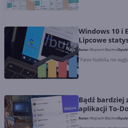
Windows 10 i 
Lipcowe staty
Autor:
Wojciech Błachno
Opub
"Panie Nadella, nie wygl
Bądź bardziej
aplikacji To-
zadań
Autor:
Wojciech Błachno
Opub