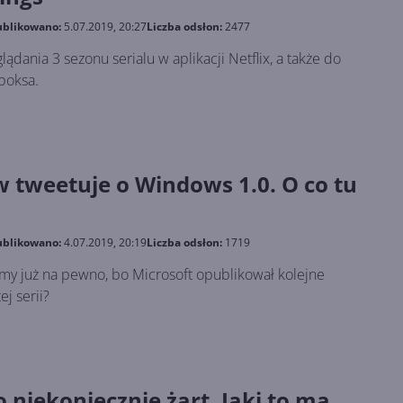
blikowano:
5.07.2019, 20:27
Liczba odsłon:
2477
ądania 3 sezonu serialu w aplikacji Netflix, a także do
boksa.
w tweetuje o Windows 1.0. O co tu
blikowano:
4.07.2019, 20:19
Liczba odsłon:
1719
iemy już na pewno, bo Microsoft opublikował kolejne
ej serii?
 niekoniecznie żart. Jaki to ma