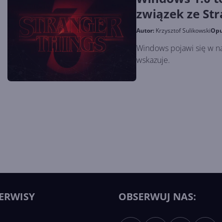
związek ze St
Autor:
Krzysztof Sulikowski
Opu
Windows pojawi się w na
wskazuje.
ERWISY
OBSERWUJ NAS: