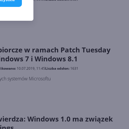
zbiorcze w ramach Patch Tuesday
indows 7 i Windows 8.1
likowano:
10.07.2019, 11:45
Liczba odsłon:
1631
zych systemów Microsoftu
wierdza: Windows 1.0 ma związek
ings