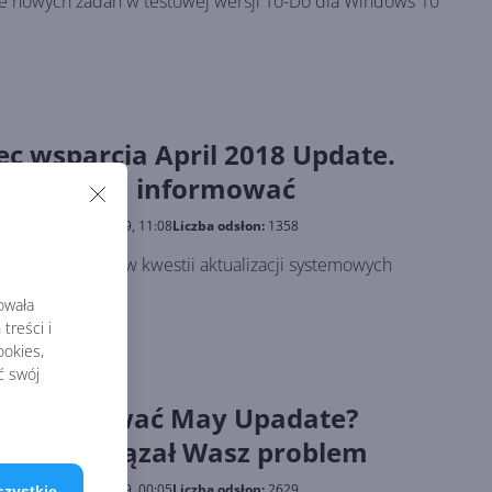
 nowych zadań w testowej wersji To-Do dla Windows 10
iec wsparcia April 2018 Update.
zyna o tym informować
likowano:
15.07.2019, 11:08
Liczba odsłon:
1358
iejsza, również w kwestii aktualizacji systemowych
rowała
treści i
okies,
ć swój
 zainstalować May Upadate?
śnie rozwiązał Wasz problem
likowano:
13.07.2019, 00:05
Liczba odsłon:
2629
szystkie