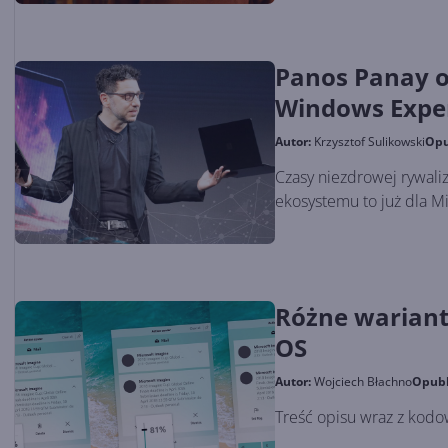
Panos Panay o 
Windows Expe
Autor:
Krzysztof Sulikowski
Opu
Czasy niezdrowej rywaliz
ekosystemu to już dla Mi
Różne wariant
OS
Autor:
Wojciech Błachno
Opub
Treść opisu wraz z kod