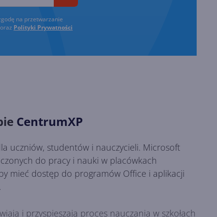
zgodę na przetwarzanie
oraz
Polityki Prywatności
pie
CentrumXP
la uczniów, studentów i nauczycieli. Microsoft
aczonych do pracy i nauki w placówkach
by mieć dostęp do programów Office i aplikacji
.
łatwiają i przyspieszają proces nauczania w szkołach