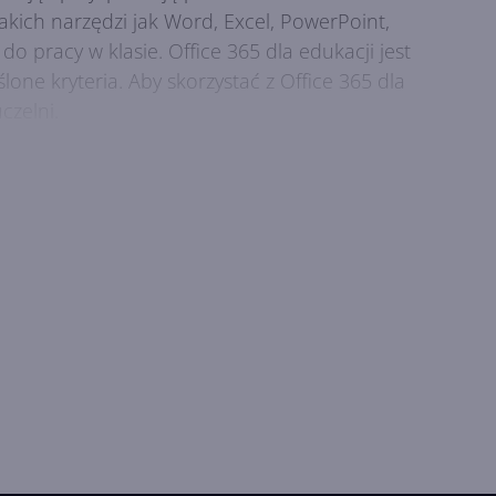
takich narzędzi jak Word, Excel, PowerPoint,
 do pracy w klasie. Office 365 dla edukacji jest
lone kryteria. Aby skorzystać z Office 365 dla
czelni.
, współpracę i komunikację w chmurze, bez
 Możesz korzystać z Office 365 dla szkół na
ety i smartfony z systemami Windows, Android i
 zależności od dostępności połączenia
dentów i nauczycieli. Oto niektóre z nich: