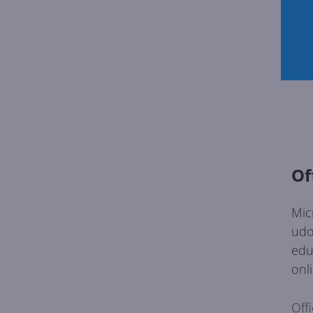
Of
Mic
udo
edu
onl
Off