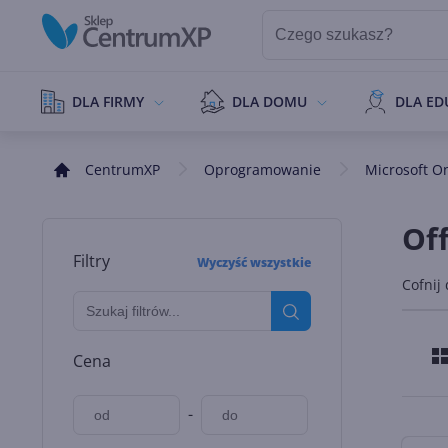
DLA FIRMY
DLA DOMU
DLA ED
CentrumXP
Oprogramowanie
Microsoft O
Off
Filtry
Wyczyść wszystkie
Cofnij
Cena
-