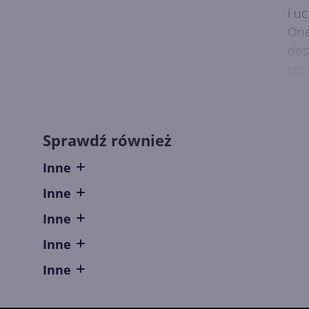
i u
One
dos
edu
Sprawdź również
Co
Inne
Off
Inne
kon
róż
Inne
iOS
Inne
int
Inne
Off