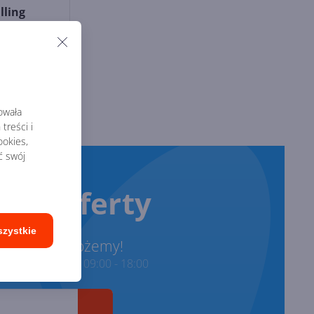
lling
Faculty
rowała
treści i
okies,
ć swój
rze oferty
szystkie
onimy i pomożemy!
ze w godzinach 09:00 - 18:00