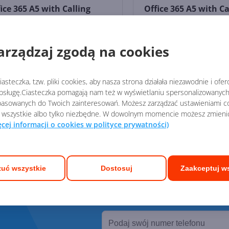
ice 365 A5 with Calling
Office 365 A5 with Ca
nutes (Education Student
Minutes (Education 
cing)
Pricing)
arządzaj zgodą na cookies
8,66
449,70
zł
/ rocznie
zł
/ rocznie
asteczka, tzw. pliki cookies, aby nasza strona działała niezawodnie i ofe
sługę.Ciasteczka pomagają nam też w wyświetlaniu spersonalizowanych 
asowanych do Twoich zainteresowań. Możesz zarządzać ustawieniami co
 wszystkie albo tylko niezbędne. W dowolnym momencie możesz zmieni
ęcej informacji o cookies w polityce prywatności)
Pomoc w wybo
uć wszystkie
Dostosuj
Zaakceptuj w
Zostaw swój numer, oddzw
Oddzwonimy w ciągu 15 minut w dni roboc