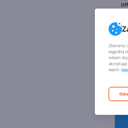
Off
Mi
Pri
Z
33
Zbieramy ci
wygodną ob
reklam dop
akceptując
wybór.
(wi
Odrz