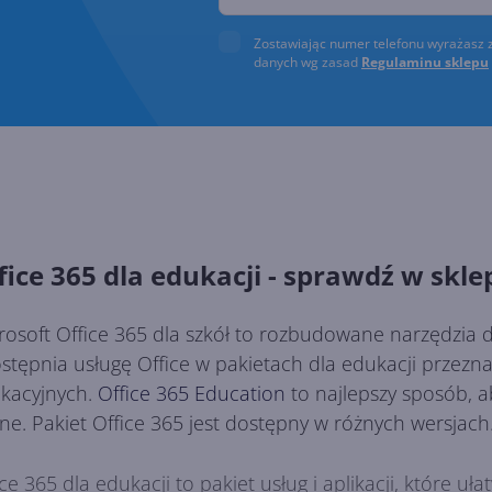
Zostawiając numer telefonu wyrażasz 
danych wg zasad
Regulaminu sklepu
fice 365 dla edukacji - sprawdź w skle
rosoft Office 365 dla szkół to rozbudowane narzędzia d
stępnia usługę Office w pakietach dla edukacji przezn
kacyjnych.
Office 365 Education
to najlepszy sposób, a
ine. Pakiet Office 365 jest dostępny w różnych wersjach
ice 365 dla edukacji to pakiet usług i aplikacji, które u