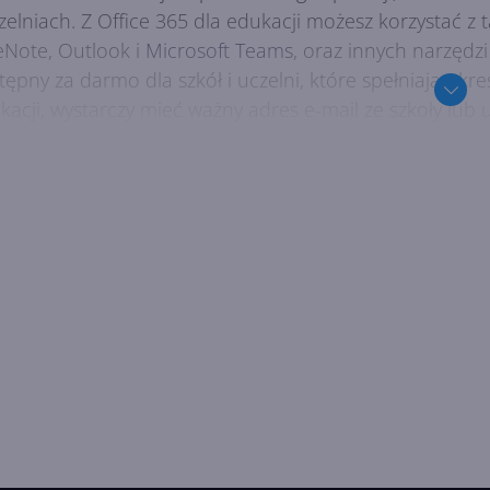
czelniach. Z Office 365 dla edukacji możesz korzystać z 
Note, Outlook i
Microsoft Teams
, oraz innych narzędzi
tępny za darmo dla szkół i uczelni, które spełniają okreś
kacji, wystarczy mieć ważny adres e-mail ze szkoły lub u
 oferuje pakiet Microsoft Office 365?
ice 365 dla edukacji pozwala na tworzenie, edytowanie
ieczności instalowania oprogramowania na komputerze.
nych urządzeniach, takich jak komputery PC i Mac, tabl
. Możesz także pracować w trybie online lub offline, w
ernetowego.
ice 365 dla edukacji oferuje wiele zalet dla uczniów, stu