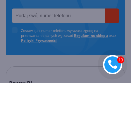
Zostawiając numer telefonu wyrażasz zgodę na
przetwarzanie danych wg zasad
Regulaminu sklepu
oraz
Polityki Prywatności
Power BI
Power BI
to nowoczesny program przeznaczony do
profesjonalnej i niezawodnej analizy różnego rodzaju
danych oraz do tworzenia raportów, umożliwiający
wykonywanie usług
online
w postaci udostępniania i
publikowania. Ogromną zaletą prezentowanego
narzędzia jest prosta obsługa, z którą poradzi sobie