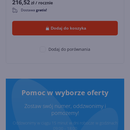
216,52
zł
/ rocznie
Dostawa
gratis!
0
Dodaj do koszyka
Dodaj do porównania
Pomoc w wyborze oferty
Zostaw swój numer, oddzwonimy i
pomożemy!
Oddzwonimy w ciągu 15 minut w dni robocze w godzinach
09:00 - 18:00