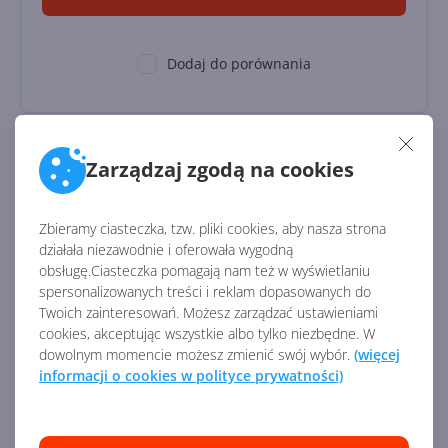
Dodaj do porównania
Power BI Premium Per User Add-On
Zarządzaj zgodą na cookies
(Education Student Pricing)
Zbieramy ciasteczka, tzw. pliki cookies, aby nasza strona
działała niezawodnie i oferowała wygodną
obsługę.Ciasteczka pomagają nam też w wyświetlaniu
spersonalizowanych treści i reklam dopasowanych do
Twoich zainteresowań. Możesz zarządzać ustawieniami
cookies, akceptując wszystkie albo tylko niezbędne. W
dowolnym momencie możesz zmienić swój wybór.
(więcej
Licencja:
Edukacyjna
informacji o cookies w polityce prywatności)
59,97
zł
/ rocznie