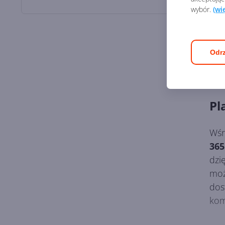
wybór.
(wi
Odrz
Pl
Wśr
365
dzi
moż
dos
kom