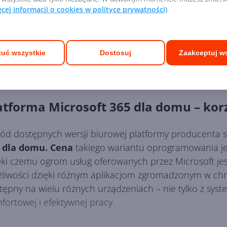
danych wg zasad
Regulaminu sklepu
ęcej informacji o cookies w polityce prywatności)
uć wszystkie
Dostosuj
Zaakceptuj w
atforma Microsoft 365 dla domu – kor
ód dostępnych wersji biurowej platformy producenta 
 dla domu. Cena
takiego wariantu oprogramowania jes
ęki czemu ogrom usług oferowanych przez Microsoft je
liwości dzięki różnym aplikacjom zgromadzonym w chmur
tępny na wielu różnych urządzeniach – nie tylko z sys
fortowej i efektywnej pracy.