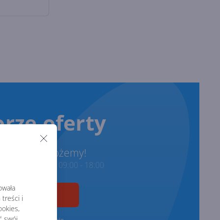
rze oferty
onimy i pomożemy!
ze w godzinach 09:00 - 18:00
rowała
treści i
okies,
ć swój
zgodę na przetwarzanie