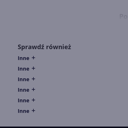
Po
Dos
chc
Sprawdź również
dos
udo
Inne
Wśr
Inne
Mic
Inne
Mic
Inne
zna
Inne
któ
dom
Inne
jed
ilo