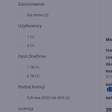
Zastosowanie
Dla domu
(
2
)
Użytkownicy
1
(
1
)
Mic
6
(
1
)
Sta
Dysk OneDrive
Lic
Okr
1 TB
(
1
)
Rod
6 TB
(
1
)
BO
Apl
Rodzaj licencji
Cyfrowa (ESD) lub BOX
(
2
)
Apl
Licencja
35