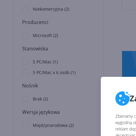
Niekomercyjna
(
2
)
Producenci
Microsoft
(
2
)
Stanowiska
5 PC/Mac
(
1
)
5 PC/Mac x 6 osób
(
1
)
Nośnik
Z
Brak
(
2
)
Wersja językowa
Zbieramy ci
wygodną ob
Międzynarodowa
(
2
)
reklam dop
akceptując