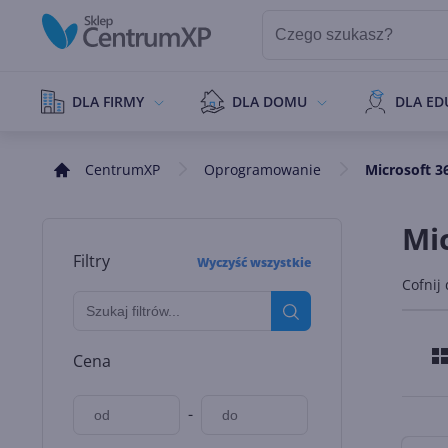
DLA FIRMY
DLA DOMU
DLA ED
CentrumXP
Oprogramowanie
Microsoft 36
Mic
Filtry
Wyczyść wszystkie
Cofnij
Cena
-