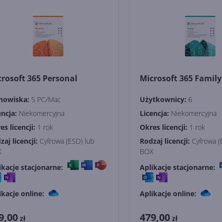
rosoft 365 Personal
Microsoft 365 Family
nowiska:
5 PC/Mac
Użytkownicy:
6
encja:
Niekomercyjna
Licencja:
Niekomercyjna
es licencji:
1 rok
Okres licencji:
1 rok
zaj licencji:
Cyfrowa (ESD) lub
Rodzaj licencji:
Cyfrowa (
X
BOX
ikacje stacjonarne:
Aplikacje stacjonarne:
ikacje online:
Aplikacje online:
9,00
479,00
zł
zł