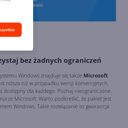
oraz
Polityki Prywatności
szystkie
zystaj bez żadnych ograniczeń
systemu Windows znajduje się także
Microsoft
t niższa niż w przypadku wersji komercyjnych,
st dostępny dla każdego. Poznaj nieograniczone
ze Microsoft. Warto podkreślić, że pakiet jest
temem Windows. Takie rozwiązanie to gwarancja