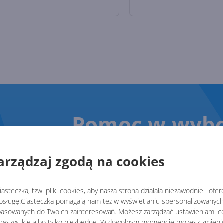
Pomoc w wybo
Zostaw swój numer, oddzw
arządzaj zgodą na cookies
Oddzwonimy w ciągu 15 minut w dni roboc
asteczka, tzw. pliki cookies, aby nasza strona działała niezawodnie i ofe
sługę.Ciasteczka pomagają nam też w wyświetlaniu spersonalizowanych 
asowanych do Twoich zainteresowań. Możesz zarządzać ustawieniami co
 wszystkie albo tylko niezbędne. W dowolnym momencie możesz zmieni
Zostawiając numer telefonu wyrażasz 