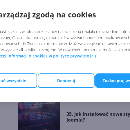
41. PHP w WebMatrix
arządzaj zgodą na cookies
asteczka, tzw. pliki cookies, aby nasza strona działała niezawodnie i ofe
sługę.Ciasteczka pomagają nam też w wyświetlaniu spersonalizowanych 
39. Potęga modułów w Dru
asowanych do Twoich zainteresowań. Możesz zarządzać ustawieniami co
 wszystkie albo tylko niezbędne. W dowolnym momencie możesz zmieni
ęcej informacji o cookies w polityce prywatności)
37. Omówienie możliwości
uć wszystkie
Dostosuj
Zaakceptuj w
systemu CMS Drupal
35. Jak instalować nowe st
Joomla?