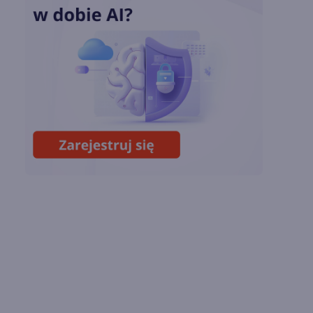
Sztuczna inteligencja
wspiera odkrycia
naukowe. OpenAI
startuje z nowym
programem
Lipcowa aktualizacja
Copilota w Excelu.
Duże zmiany dzięki
GPT i Claude Opus