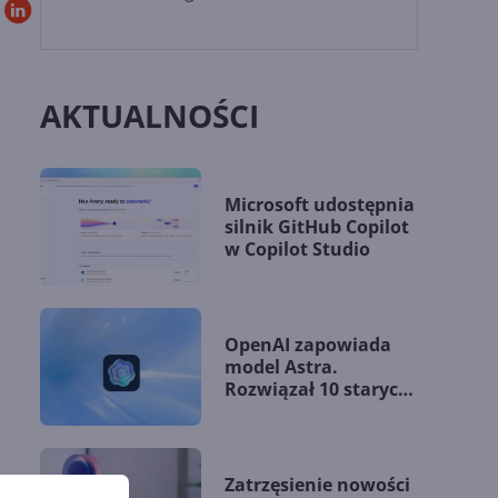
AKTUALNOŚCI
Microsoft udostępnia
silnik GitHub Copilot
w Copilot Studio
OpenAI zapowiada
model Astra.
Rozwiązał 10 starych
problemów
matematycznych
Zatrzęsienie nowości