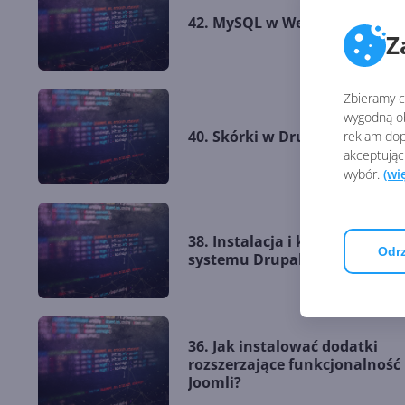
42. MySQL w WebMatrix
Z
Zbieramy ci
wygodną ob
40. Skórki w Drupalu
reklam dop
akceptując
wybór.
(wi
38. Instalacja i konfiguracja
Odrz
systemu Drupal
36. Jak instalować dodatki
rozszerzające funkcjonalność
Joomli?