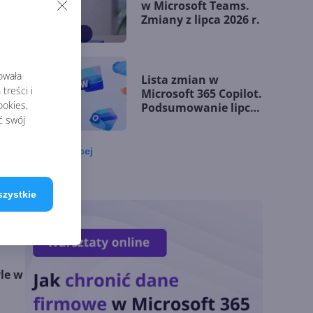
w Microsoft Teams.
Zmiany z lipca 2026 r.
rowała
Lista zmian w
treści i
Microsoft 365 Copilot.
palu
okies,
Podsumowanie lipca
ć swój
2026
Zobacz
więcej
OpenAI tnie ceny
modeli GPT-5.6.
Odpowiedź na presję
szystkie
Chin
Miliardy z AI i
chmury. Microsoft
yle w
ogłasza znakomite
wyniki i
superaplikację