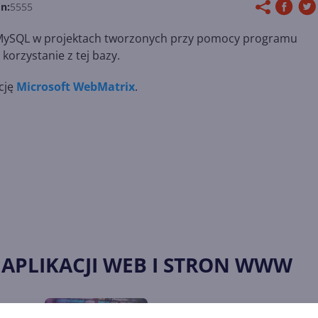
n:
5555
 MySQL w projektach tworzonych przy pomocy programu
orzystanie z tej bazy.
cję
Microsoft WebMatrix
.
 APLIKACJI WEB I STRON WWW