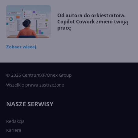
Od autora do orkiestratora.
Copilot Cowork zmieni twoją
pracę
Zobacz
więcej
15 kamieni milowych w
Microsoft AI. Tak rodziła się
sztuczna inteligencja
© 2026 CentrumXP/Onex Group
Wszelkie prawa zastrzeżone
Najnowsze trendy w AI. Co
wydarzy się w 2026 roku w
NASZE SERWISY
sztucznej inteligencji?
Redakcja
Kariera
Każdy komputer z Windows
11 to teraz AI PC dzięki