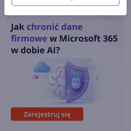
Pakiet aplikacji MSN podbija
platformy iOS i Android
MSN.com łączy siły z
Twitterem
Bing Finanse wkrótce jako
część marki MSN