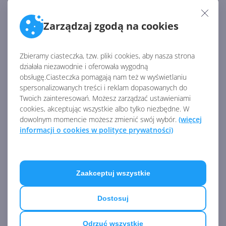
przywraca komentarze na
MSN Wiadomości
Zarządzaj zgodą na cookies
Zbieramy ciasteczka, tzw. pliki cookies, aby nasza strona
Microsoft udostępnia
działała niezawodnie i oferowała wygodną
powierzchnię reklamową
obsługę.Ciasteczka pomagają nam też w wyświetlaniu
klientom Verizon Media
spersonalizowanych treści i reklam dopasowanych do
Twoich zainteresowań. Możesz zarządzać ustawieniami
cookies, akceptując wszystkie albo tylko niezbędne. W
dowolnym momencie możesz zmienić swój wybór.
(więcej
Microsoft wspiera wolne,
informacji o cookies w polityce prywatności)
zróżnicowane i rzetelne
dziennikarstwo
Zaakceptuj wszystkie
Zobacz
więcej
Koniec komentarzy na MSN
Dostosuj
Wiadomości. Microsoft szuka
lepszego systemu
Odrzuć wszystkie