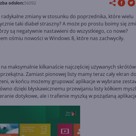
czba odsłon:
56092
 radykalne zmiany w stosunku do poprzednika, które wielu
ycznie taki diabeł straszny? A może po prostu boimy się zm
tórzy są negatywnie nastawieni do wszystkiego, co nowe?
em ośmiu nowości w Windows 8, które nas zachwyciły.
 na maksymalnie kilkanaście najczęściej używanych skrótów
go przekątna. Zamiast pionowej listy mamy teraz cały ekran d
trzeni, w końcu możemy grupować aplikacje w wybrane zesta
równo dzięki błyskawicznemu przewijaniu listy kółkiem myszk
ieranie dotykowe, ale i trafienie myszką w pożądaną aplikacj