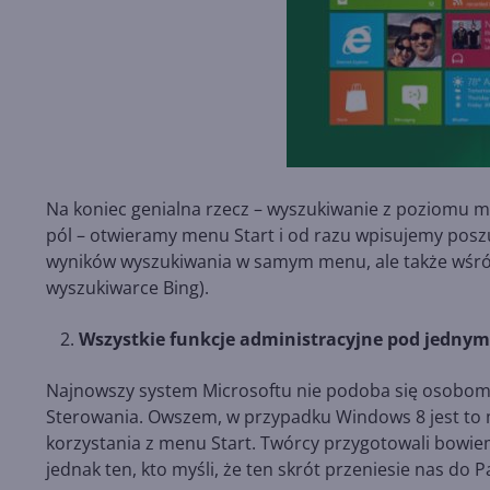
Na koniec genialna rzecz – wyszukiwanie z poziomu m
pól – otwieramy menu Start i od razu wpisujemy pos
wyników wyszukiwania w samym menu, ale także wśród
wyszukiwarce Bing).
Wszystkie funkcje administracyjne pod jedn
Najnowszy system Microsoftu nie podoba się osobom,
Sterowania. Owszem, w przypadku Windows 8 jest to m
korzystania z menu Start. Twórcy przygotowali bowiem
jednak ten, kto myśli, że ten skrót przeniesie nas do 