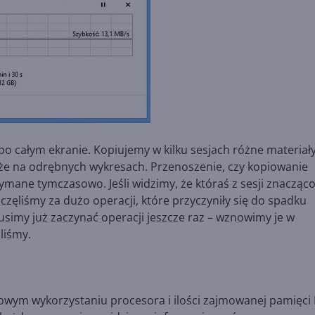
po całym ekranie. Kopiujemy w kilku sesjach różne materiał
aże na odrębnych wykresach. Przenoszenie, czy kopiowanie
zymane tymczasowo. Jeśli widzimy, że któraś z sesji znacząc
zęliśmy za dużo operacji, które przyczyniły się do spadku
musimy już zaczynać operacji jeszcze raz – wznowimy je w
liśmy.
towym wykorzystaniu procesora i ilości zajmowanej pamięc