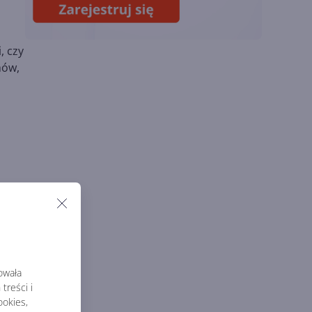
naukowe. OpenAI
startuje z nowym
programem
, czy
mów,
rowała
treści i
okies,