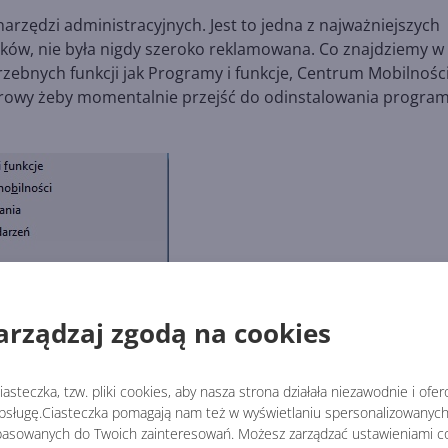
rzędzi administracyjnych. Jest to jedna z najważniejszych
ków, nie była nigdy szeroko reklamowana. Co znajdziemy w
zebnych funkcji jak Programy i funkcje, Centrum Mobilności
turowy żeby momentalnie przejść do odinstalowania progra
arządzaj zgodą na cookies
asteczka, tzw. pliki cookies, aby nasza strona działała niezawodnie i ofe
sługę.Ciasteczka pomagają nam też w wyświetlaniu spersonalizowanych 
asowanych do Twoich zainteresowań. Możesz zarządzać ustawieniami co