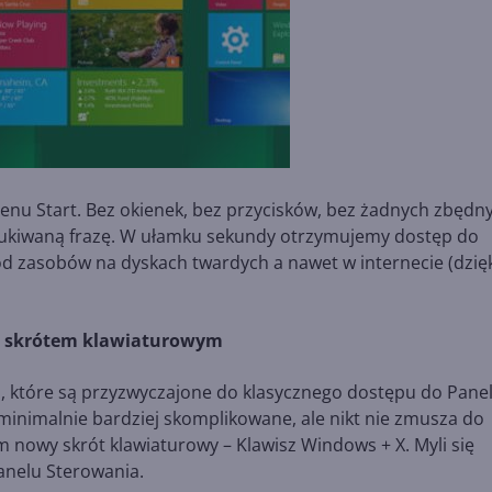
enu Start. Bez okienek, bez przycisków, bez żadnych zbędn
zukiwaną frazę. W ułamku sekundy otrzymujemy dostęp do
 zasobów na dyskach twardych a nawet w internecie (dzięk
ym skrótem klawiaturowym
 które są przyzwyczajone do klasycznego dostępu do Pane
inimalnie bardziej skomplikowane, ale nikt nie zmusza do
 nowy skrót klawiaturowy – Klawisz Windows + X. Myli się
Panelu Sterowania.