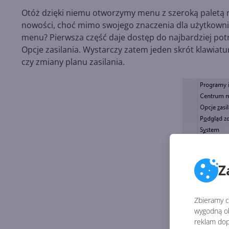
Otóż dzięki niemu otworzymy menu z szeroką paletą na
nowości, choć mimo swojego znaczenia dla użytkowni
menu? Pierwsza część daje dostęp do najbardziej potr
Opcje zasilania. Wystarczy zatem jeden skrót klawia
czy zmiany planu zasilania.
Z
Zbieramy ci
wygodną ob
reklam dop