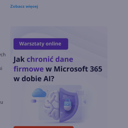
Zobacz
więcej
Lista zmian w
Microsoft 365 Copilot.
Podsumowanie lipca
2026
OpenAI tnie ceny
ych
modeli GPT-5.6.
Odpowiedź na presję
Chin
i
Miliardy z AI i
chmury. Microsoft
ogłasza znakomite
lu
wyniki i
superaplikację
Sztuczna inteligencja
wspiera odkrycia