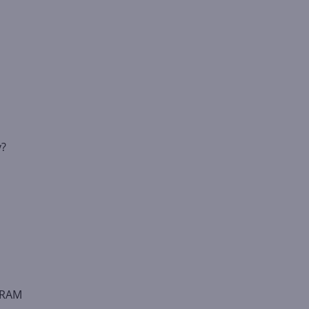
y?
o
i RAM