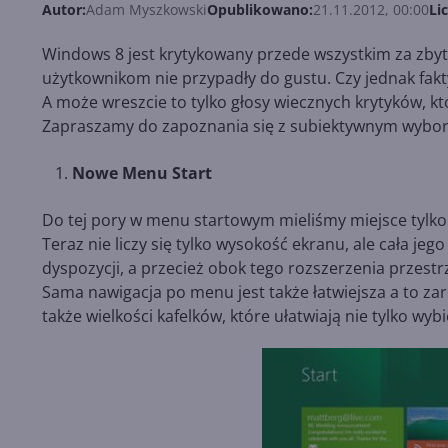
Autor:
Adam Myszkowski
Opublikowano:
21.11.2012, 00:00
Li
Windows 8 jest krytykowany przede wszystkim za zbyt
użytkownikom nie przypadły do gustu. Czy jednak fakt
A może wreszcie to tylko głosy wiecznych krytyków, k
Zapraszamy do zapoznania się z subiektywnym wybor
Nowe Menu Start
Do tej pory w menu startowym mieliśmy miejsce tylko
Teraz nie liczy się tylko wysokość ekranu, ale cała je
dyspozycji, a przecież obok tego rozszerzenia przes
Sama nawigacja po menu jest także łatwiejsza a to za
także wielkości kafelków, które ułatwiają nie tylko wyb