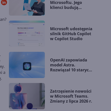
Microsoftu. Jego
klienci budują
przewagę dzięki AI
ian?
Microsoft udostępnia
silnik GitHub Copilot
w Copilot Studio
.
OpenAI zapowiada
o
model Astra.
wy.
Rozwiązał 10 starych
i a
problemów
ę.
matematycznych
Zatrzęsienie nowości
w Microsoft Teams.
Zmiany z lipca 2026 r.