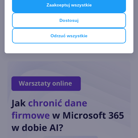
Zaakceptuj wszystkie
18. Wydajny program dzięki
Dostosuj
wątkom
Odrzuć wszystkie
Zobacz
więcej
17. Komunikacja programu z
systemem
16. Przechowywanie danych
w zasobach
15. Funkcje tekstowe