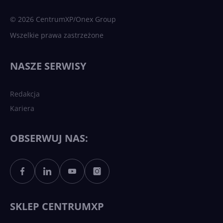
sztuczna inteligencja
© 2026 CentrumXP/Onex Group
Wszelkie prawa zastrzeżone
Najnowsze trendy w AI. Co
wydarzy się w 2026 roku w
NASZE SERWISY
sztucznej inteligencji?
Redakcja
Kariera
Każdy komputer z Windows
11 to teraz AI PC dzięki
Copilotowi
OBSERWUJ NAS:
Sztuczna inteligencja po
polsku. Dość barier
językowych
SKLEP CENTRUMXP