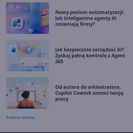
Nowy poziom automatyzacji.
Jak inteligentne agenty AI
zmieniają firmy?
Jak bezpiecznie zarządzać AI?
Zyskaj pełną kontrolę z Agent
365
Od autora do orkiestratora.
Copilot Cowork zmieni twoją
pracę
Zobacz
więcej
15 kamieni milowych w
Microsoft AI. Tak rodziła się