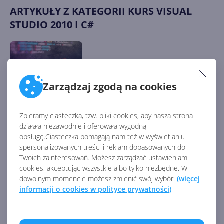
ARTYKUŁY Z KATEGORII KURS VISUAL
STUDIO 2010 I C#
21. Sprawdź swoją wiedzę
Zarządzaj zgodą na cookies
Zbieramy ciasteczka, tzw. pliki cookies, aby nasza strona
działała niezawodnie i oferowała wygodną
20. Kompilacja i debugowanie
obsługę.Ciasteczka pomagają nam też w wyświetlaniu
spersonalizowanych treści i reklam dopasowanych do
Twoich zainteresowań. Możesz zarządzać ustawieniami
cookies, akceptując wszystkie albo tylko niezbędne. W
dowolnym momencie możesz zmienić swój wybór.
(więcej
19. Zabezpieczamy program
informacji o cookies w polityce prywatności)
przed wyjątkami