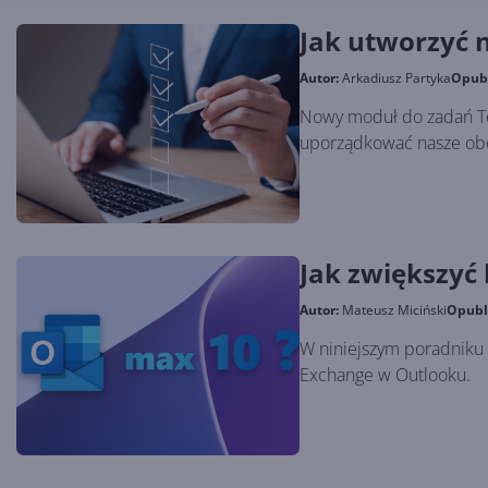
Jak utworzyć 
Autor:
Arkadiusz Partyka
Opub
Nowy moduł do zadań To
uporządkować nasze obo
Jak zwiększyć 
Autor:
Mateusz Miciński
Opubl
W niniejszym poradniku 
Exchange w Outlooku.