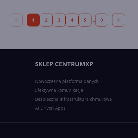
1
2
3
4
5
...
9
SKLEP CENTRUMXP
Nowoczesna platforma danych
Efektywna komunikacja
Bezpieczna infrastruktura chmurowa
AI Driven Apps