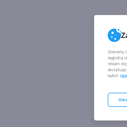
Z
Zbieramy ci
wygodną ob
reklam dop
akceptując
wybór.
(wi
Odrz