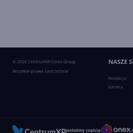
NASZE S
© 2026 CentrumXP/Onex Group
Wszelkie prawa zastrzeżone
Redakcja
Kariera
Jesteśmy częścią: