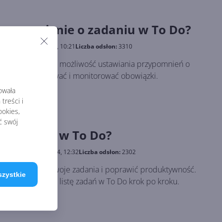
rzypomnienie o zadaniu w To Do?
likowano:
7.03.2024, 10:21
Liczba odsłon:
3310
kcji Outlooka jest możliwość ustawiania przypomnień o
kutecznie planować i monitorować obowiązki.
rowała
treści i
okies,
ć swój
istę zadań w To Do?
likowano:
28.02.2024, 12:32
Liczba odsłon:
2302
zorganizować swoje zadania i poprawić produktywność.
szystkie
y, jak stworzyć listę zadań w To Do krok po kroku.