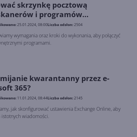
ować skrzynkę pocztową
 skanerów i programów
?
ikowano:
25.01.2024, 08:00
Liczba odsłon:
2504
wiamy wymagania oraz kroki do wykonania, aby połączyć
wnętrznymi programami.
omijanie kwarantanny przez e-
soft 365?
ikowano:
11.01.2024, 08:44
Liczba odsłon:
2145
my, jak skonfigurować ustawienia Exchange Online, aby
 istotnych wiadomości.