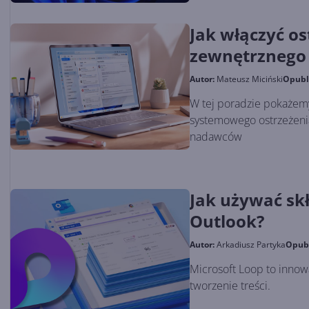
Jak włączyć os
zewnętrznego
Autor:
Mateusz Miciński
Opubl
W tej poradzie pokażem
systemowego ostrzeżeni
nadawców
Jak używać sk
Outlook?
Autor:
Arkadiusz Partyka
Opub
Microsoft Loop to innow
tworzenie treści.