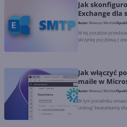
Jak skonfigur
Exchange dla
zewnętrznych
Autor:
Mateusz Miciński
Opubl
W tej poradzie przedsta
skrzynkę pocztową z ze
Jak włączyć p
maile w Micro
Autor:
Mateusz Miciński
Opubl
W tym poradniku omawia
uniknąć kwarantanny dla