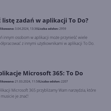
 listę zadań w aplikacji To Do?
likowano:
3.04.2024, 13:36
Liczba odsłon:
2959
ań innym osobom w aplikacji może przynieść wiele
spółpracować z innymi użytkownikami w aplikacji To Do.
likacje Microsoft 365: To Do
likowano:
21.03.2024, 11:58
Liczba odsłon:
2207
likacji Microsoft 365 przybliżamy Wam narzędzia, które
 musicie je znać!