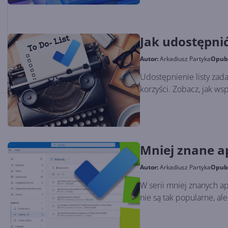
Jak udostępnić
Autor:
Arkadiusz Partyka
Opub
Udostępnienie listy zad
korzyści. Zobacz, jak w
Mniej znane ap
Autor:
Arkadiusz Partyka
Opub
W serii mniej znanych ap
nie są tak popularne, ale