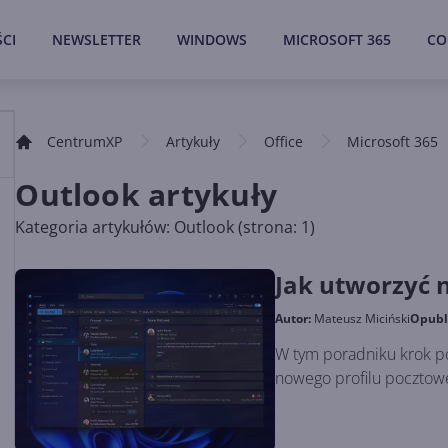
CI
NEWSLETTER
WINDOWS
MICROSOFT 365
CO
CentrumXP
Artykuły
Office
Microsoft 365
Outlook artykuły
Kategoria artykułów: Outlook (strona: 1)
Jak utworzyć 
Autor:
Mateusz Miciński
Opubl
W tym poradniku krok p
nowego profilu pocztow