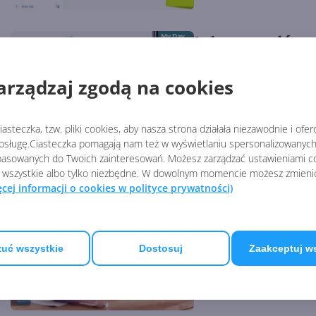
Jak ustawić p
Autor:
Arkadiusz Partyka
Opub
arządzaj zgodą na cookies
Jedną z przydatnych fun
zadaniach, co pozwala s
asteczka, tzw. pliki cookies, aby nasza strona działała niezawodnie i ofe
sługę.Ciasteczka pomagają nam też w wyświetlaniu spersonalizowanych 
asowanych do Twoich zainteresowań. Możesz zarządzać ustawieniami co
 wszystkie albo tylko niezbędne. W dowolnym momencie możesz zmieni
Jak stworzyć l
ęcej informacji o cookies w polityce prywatności)
Autor:
Arkadiusz Partyka
Opub
Moduł To Do pomoże Ci 
uć wszystkie
Dostosuj
Zaakceptuj w
W tym poradniku pokażem