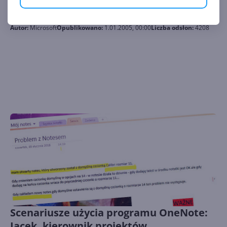
Anna, konsultantka
Autor:
Microsoft
Opublikowano:
1.01.2005, 00:00
Liczba odsłon:
4208
Scenariusze użycia programu OneNote:
Jacek, kierownik projektów