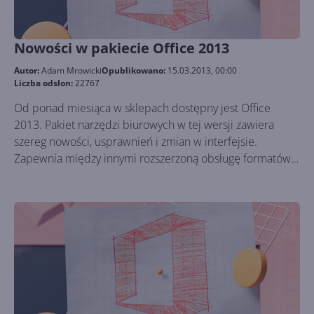
najnowszej wersji 2013, czy może lepiej pozostać przy
obecnie posiadanym wydaniu? W niniejszym artykule
postaramy się przybliżyć najistotniejsze fakty dotyczące
Nowości w pakiecie Office 2013
nowego pakietu Office, które być może pomogą przy
odpowiedzi na powyższe pytanie.
Autor:
Adam Mrowicki
Opublikowano:
15.03.2013, 00:00
Liczba odsłon:
22767
Od ponad miesiąca w sklepach dostępny jest Office
2013. Pakiet narzędzi biurowych w tej wersji zawiera
szereg nowości, usprawnień i zmian w interfejsie.
Zapewnia między innymi rozszerzoną obsługę formatów
plików, wsparcie dla urządzeń z dotykowym ekranem i
integrację z chmurą. Zapraszamy do przeglądu
najważniejszych nowości kolejnej wersji pakietu.