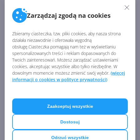
Scenariusze użycia programu OneNote:
Agnieszka, studentka
Zarządzaj zgodą na cookies
Autor:
Microsoft
Opublikowano:
1.01.2005, 00:00
Liczba odsłon:
5264
Zbieramy ciasteczka, tzw. pliki cookies, aby nasza strona
działała niezawodnie i oferowała wygodną
obsługę.Ciasteczka pomagają nam też w wyświetlaniu
spersonalizowanych treści i reklam dopasowanych do
Twoich zainteresowań. Możesz zarządzać ustawieniami
cookies, akceptując wszystkie albo tylko niezbędne. W
dowolnym momencie możesz zmienić swój wybór.
(więcej
informacji o cookies w polityce prywatności)
Zaakceptuj wszystkie
Dostosuj
Scenariusze użycia programu OneNote:
Odrzuć wszystkie