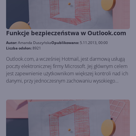
Funkcje bezpieczeństwa w Outlook.com
Autor:
Amanda Duszyńska
Opublikowano:
5.11.2013, 00:00
Liczba odsłon:
8921
Outlook.com, a wcześniej Hotmail, jest darmową usługą
poczty elektronicznej firmy Microsoft. Jej głównym celem
jest zapewnienie użytkownikom większej kontroli nad ich
danymi, przy jednoczesnym zachowaniu wysokiego
poziomu prywatności. Microsoft gwarantuje, że żadne
prywatne dane nie zostaną wykorzystane w celach
marketingowych - korporacja w żaden sposób nie skanuje
i nie kopiuje treści wiadomości, i co ważne, nie sprzedaje
ich reklamodawcom bez zgody właściciela konta. Tylko
od użytkownika zależy więc, czy chce on połączyć swoje
konto z jakimikolwiek portalami społecznościowymi,