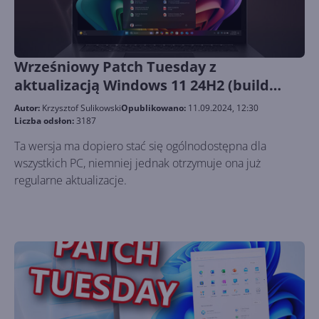
Wrześniowy Patch Tuesday z
aktualizacją Windows 11 24H2 (build
26100.1742)
Autor:
Krzysztof Sulikowski
Opublikowano:
11.09.2024, 12:30
Liczba odsłon:
3187
Ta wersja ma dopiero stać się ogólnodostępna dla
wszystkich PC, niemniej jednak otrzymuje ona już
regularne aktualizacje.