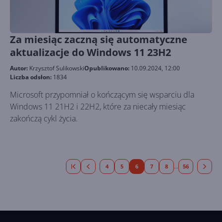
Za miesiąc zaczną się automatyczne
aktualizacje do Windows 11 23H2
Autor:
Krzysztof Sulikowski
Opublikowano:
10.09.2024, 12:00
Liczba odsłon:
1834
Microsoft przypomniał o kończącym się wsparciu dla
Windows 11 21H2 i 22H2, które za niecały miesiąc
zakończą cykl życia.
4
5
6
7
8
56
...