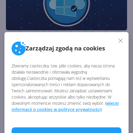
Windows będzie instalował aktualizacje
zbiorcze w trakcie OOBE
Zarządzaj zgodą na cookies
Autor:
Krzysztof Sulikowski
Opublikowano:
23.09.2024, 13:00
Liczba odsłon:
1337
Zbieramy ciasteczka, tzw. pliki cookies, aby nasza strona
Wstępny plan został przełożony do czasu, aż będzie mógł
działała niezawodnie i oferowała wygodną
zaoferować administratorom IT odpowiednie
obsługę.Ciasteczka pomagają nam też w wyświetlaniu
mechanizmy kontroli i zarządzania.
spersonalizowanych treści i reklam dopasowanych do
Twoich zainteresowań. Możesz zarządzać ustawieniami
cookies, akceptując wszystkie albo tylko niezbędne. W
dowolnym momencie możesz zmienić swój wybór.
(więcej
informacji o cookies w polityce prywatności)