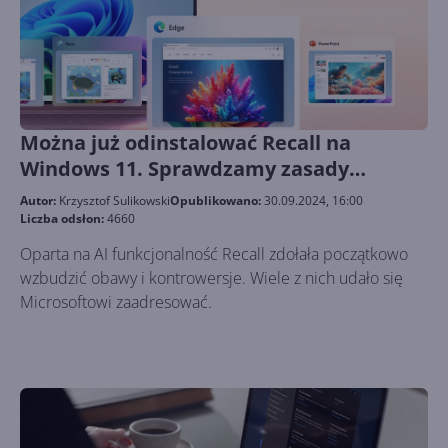
Można już odinstalować Recall na
Windows 11. Sprawdzamy zasady
bezpieczeństwa i prywatności
Autor:
Krzysztof Sulikowski
Opublikowano:
30.09.2024, 16:00
Liczba odsłon:
4660
Oparta na AI funkcjonalność Recall zdołała początkowo
wzbudzić obawy i kontrowersje. Wiele z nich udało się
Microsoftowi zaadresować.