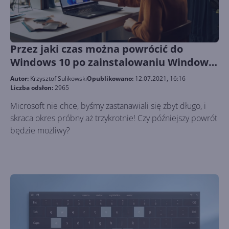
Przez jaki czas można powrócić do
Windows 10 po zainstalowaniu Windows
11?
Autor:
Krzysztof Sulikowski
Opublikowano:
12.07.2021, 16:16
Liczba odsłon:
2965
Microsoft nie chce, byśmy zastanawiali się zbyt długo, i
skraca okres próbny aż trzykrotnie! Czy późniejszy powrót
będzie możliwy?