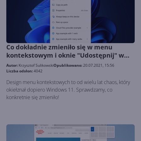
Co dokładnie zmieniło się w menu
kontekstowym i oknie "Udostępnij" w
Windows 11?
Autor:
Krzysztof Sulikowski
Opublikowano:
20.07.2021, 15:56
Liczba odsłon:
4042
Design menu kontekstowych to od wielu lat chaos, który
okiełznał dopiero Windows 11. Sprawdzamy, co
konkretnie się zmieniło!