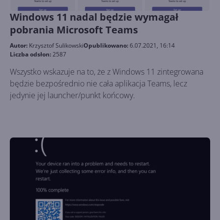
Windows 11 nadal będzie wymagał
pobrania Microsoft Teams
Autor:
Krzysztof Sulikowski
Opublikowano:
6.07.2021, 16:14
Liczba odsłon:
2587
Wszystko wskazuje na to, że z Windows 11 zintegrowana
będzie bezpośrednio nie cała aplikacja Teams, lecz
jedynie jej launcher/punkt końcowy.