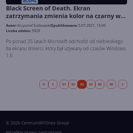
Black Screen of Death. Ekran
zatrzymania zmienia kolor na czarny w
Windows 11
Autor:
Krzysztof Sulikowski
Opublikowano:
5.07.2021, 15:00
Liczba odsłon:
5929
Po ponad 35 latach Microsoft odchodzi od niebieskiego
tła ekranu śmierci, który był używany od czasów Windows
1.0.
51
52
53
54
55
56
...
© 2026 CentrumXP/Onex Group
Wszelkie prawa zastrzeżone