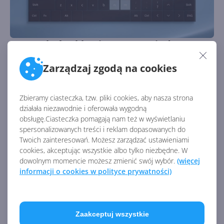
Nowe skróty klawiszowe w Windows 11
Autor:
Krzysztof Sulikowski
Opublikowano:
12.07.2021, 13:52
Zarządzaj zgodą na cookies
Liczba odsłon:
6411
Skróty ogólnie podnoszą naszą produktywność i
Zbieramy ciasteczka, tzw. pliki cookies, aby nasza strona
pozwalają wykonać daną czynność o wiele szybciej.
działała niezawodnie i oferowała wygodną
Sprawdzamy nowe kombinacje klawiszy!
obsługę.Ciasteczka pomagają nam też w wyświetlaniu
spersonalizowanych treści i reklam dopasowanych do
Twoich zainteresowań. Możesz zarządzać ustawieniami
cookies, akceptując wszystkie albo tylko niezbędne. W
dowolnym momencie możesz zmienić swój wybór.
(więcej
informacji o cookies w polityce prywatności)
Zaakceptuj wszystkie