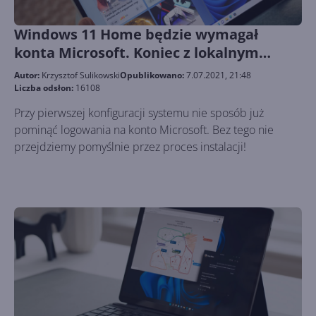
Windows 11 Home będzie wymagał
konta Microsoft. Koniec z lokalnym
kontem użytkownika?
Autor:
Krzysztof Sulikowski
Opublikowano:
7.07.2021, 21:48
Liczba odsłon:
16108
Przy pierwszej konfiguracji systemu nie sposób już
pominąć logowania na konto Microsoft. Bez tego nie
przejdziemy pomyślnie przez proces instalacji!