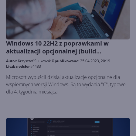
Windows 10 22H2 z poprawkami w
aktualizacji opcjonalnej (build
19045.2913)
Autor:
Krzysztof Sulikowski
Opublikowano:
25.04.2023, 20:19
Liczba odsłon:
4483
Microsoft wypuścił dzisiaj aktualizacje opcjonalne dla
wspieranych wersji Windows. Są to wydania "C", typowe
dla 4. tygodnia miesiąca.