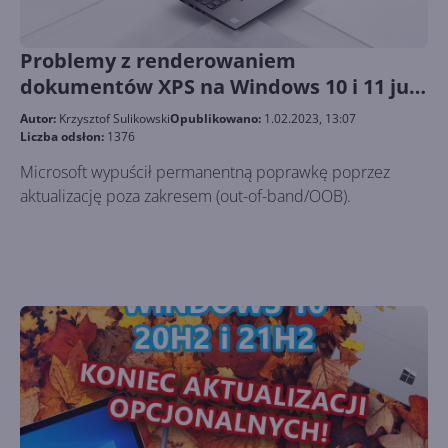
Problemy z renderowaniem
dokumentów XPS na Windows 10 i 11 już
rozwiązane
Autor:
Krzysztof Sulikowski
Opublikowano:
1.02.2023, 13:07
Liczba odsłon:
1376
Microsoft wypuścił permanentną poprawkę poprzez
aktualizację poza zakresem (out-of-band/OOB).