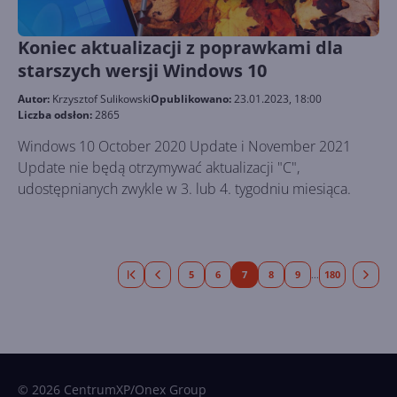
Koniec aktualizacji z poprawkami dla
starszych wersji Windows 10
Autor:
Krzysztof Sulikowski
Opublikowano:
23.01.2023, 18:00
Liczba odsłon:
2865
Windows 10 October 2020 Update i November 2021
Update nie będą otrzymywać aktualizacji "C",
udostępnianych zwykle w 3. lub 4. tygodniu miesiąca.
5
6
7
8
9
180
...
© 2026 CentrumXP/Onex Group