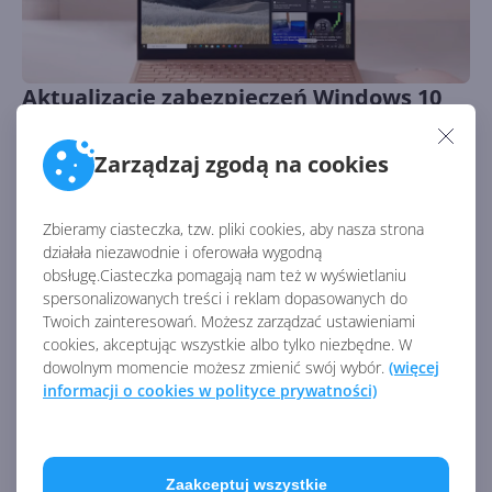
Aktualizacje zabezpieczeń Windows 10
22H2 i starszych wersji w marcowym
Patch Tuesday
Zarządzaj zgodą na cookies
Autor:
Krzysztof Sulikowski
Opublikowano:
14.03.2023, 20:20
Liczba odsłon:
3339
Dziś drugi wtorek marca. Czas zatem na podsumowanie
Zbieramy ciasteczka, tzw. pliki cookies, aby nasza strona
zmian w Patch Tuesday!
działała niezawodnie i oferowała wygodną
obsługę.Ciasteczka pomagają nam też w wyświetlaniu
spersonalizowanych treści i reklam dopasowanych do
Twoich zainteresowań. Możesz zarządzać ustawieniami
cookies, akceptując wszystkie albo tylko niezbędne. W
dowolnym momencie możesz zmienić swój wybór.
(więcej
informacji o cookies w polityce prywatności)
Zaakceptuj wszystkie