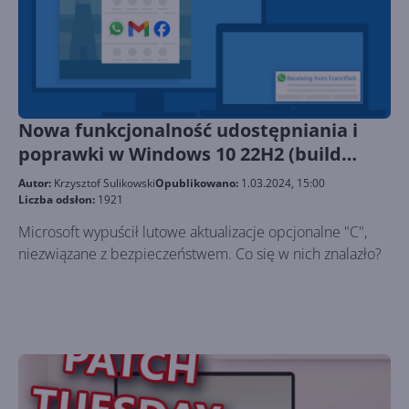
Nowa funkcjonalność udostępniania i
poprawki w Windows 10 22H2 (build
19045.4123)
Autor:
Krzysztof Sulikowski
Opublikowano:
1.03.2024, 15:00
Liczba odsłon:
1921
Microsoft wypuścił lutowe aktualizacje opcjonalne "C",
niezwiązane z bezpieczeństwem. Co się w nich znalazło?