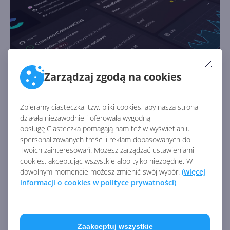
Dev Home działa teraz na Windows 10
Zarządzaj zgodą na cookies
Autor:
Krzysztof Sulikowski
Opublikowano:
11.01.2024, 16:00
Liczba odsłon:
7626
Dev Home to centrum dowodzenia pozwalające śledzić
Zbieramy ciasteczka, tzw. pliki cookies, aby nasza strona
wszystkie Twoje przepływy pracy i zadania
działała niezawodnie i oferowała wygodną
programistyczne w jednym miejscu.
obsługę.Ciasteczka pomagają nam też w wyświetlaniu
spersonalizowanych treści i reklam dopasowanych do
Twoich zainteresowań. Możesz zarządzać ustawieniami
cookies, akceptując wszystkie albo tylko niezbędne. W
dowolnym momencie możesz zmienić swój wybór.
(więcej
informacji o cookies w polityce prywatności)
Zaakceptuj wszystkie