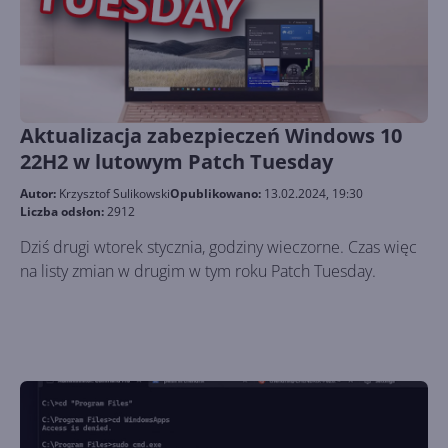
Aktualizacja zabezpieczeń Windows 10
22H2 w lutowym Patch Tuesday
Autor:
Krzysztof Sulikowski
Opublikowano:
13.02.2024, 19:30
Liczba odsłon:
2912
Dziś drugi wtorek stycznia, godziny wieczorne. Czas więc
na listy zmian w drugim w tym roku Patch Tuesday.