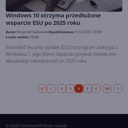
Windows 10 otrzyma przedłużone
wsparcie ESU po 2025 roku
Autor:
Krzysztof Sulikowski
Opublikowano:
5.12.2023, 19:30
Liczba odsłon:
3639
Extended Security Update (ESU) to program znany już z
Windowsa 7. Jego klienci będą otrzymywać miesięczne
aktualizacje zabezpieczeń po 2025 roku.
2
3
4
5
6
180
...
© 2026 CentrumXP/Onex Group