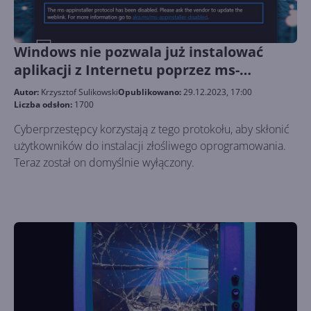
Windows nie pozwala już instalować
aplikacji z Internetu poprzez ms-
appinstaller
Autor:
Krzysztof Sulikowski
Opublikowano:
29.12.2023, 17:00
Liczba odsłon:
1700
Cyberprzestępcy korzystają z tego protokołu, aby skłonić
użytkowników do instalacji złośliwego oprogramowania.
Teraz został on domyślnie wyłączony.