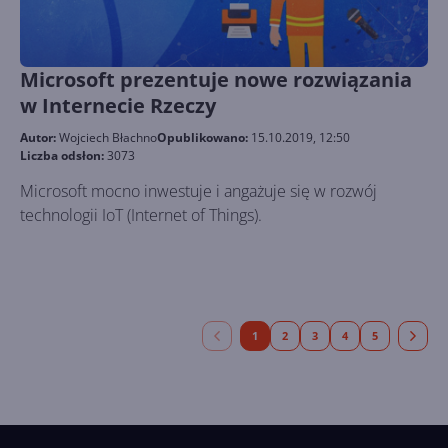
Microsoft prezentuje nowe rozwiązania
w Internecie Rzeczy
Autor:
Wojciech Błachno
Opublikowano:
15.10.2019, 12:50
Liczba odsłon:
3073
Microsoft mocno inwestuje i angażuje się w rozwój
technologii IoT (Internet of Things).
1
2
3
4
5