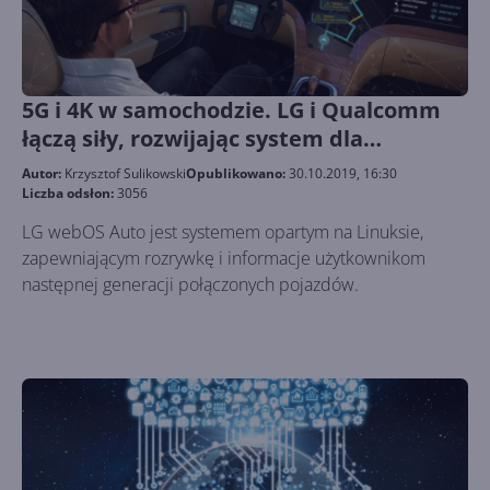
5G i 4K w samochodzie. LG i Qualcomm
łączą siły, rozwijając system dla
pojazdów połączonych
Autor:
Krzysztof Sulikowski
Opublikowano:
30.10.2019, 16:30
Liczba odsłon:
3056
LG webOS Auto jest systemem opartym na Linuksie,
zapewniającym rozrywkę i informacje użytkownikom
następnej generacji połączonych pojazdów.