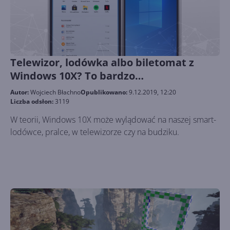
Telewizor, lodówka albo biletomat z
Windows 10X? To bardzo
prawdopodobne
Autor:
Wojciech Błachno
Opublikowano:
9.12.2019, 12:20
Liczba odsłon:
3119
W teorii, Windows 10X może wylądować na naszej smart-
lodówce, pralce, w telewizorze czy na budziku.