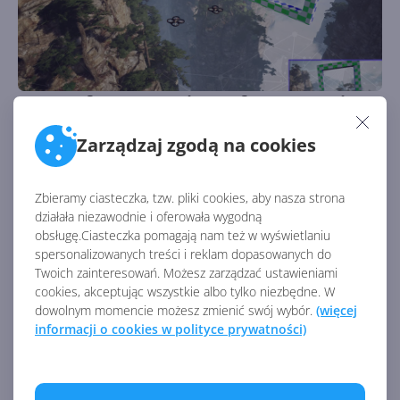
Game of Drones. Microsoft prezentuje
wyścigi dronów w symulatorze AirSim
Zarządzaj zgodą na cookies
Autor:
Krzysztof Sulikowski
Opublikowano:
6.12.2019, 19:03
Liczba odsłon:
3208
Zbieramy ciasteczka, tzw. pliki cookies, aby nasza strona
Z biegiem czasu Microsoft chce ulepszać możliwości
działała niezawodnie i oferowała wygodną
AirSim, aby symulator przynosił więcej korzyści w świecie
obsługę.Ciasteczka pomagają nam też w wyświetlaniu
rzeczywistym.
spersonalizowanych treści i reklam dopasowanych do
Twoich zainteresowań. Możesz zarządzać ustawieniami
cookies, akceptując wszystkie albo tylko niezbędne. W
dowolnym momencie możesz zmienić swój wybór.
(więcej
informacji o cookies w polityce prywatności)