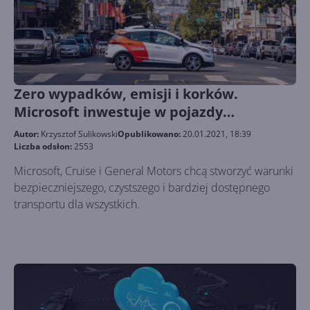
Zero wypadków, emisji i korków.
Microsoft inwestuje w pojazdy
autonomiczne
Autor:
Krzysztof Sulikowski
Opublikowano:
20.01.2021, 18:39
Liczba odsłon:
2553
Microsoft, Cruise i General Motors chcą stworzyć warunki
bezpieczniejszego, czystszego i bardziej dostępnego
transportu dla wszystkich.