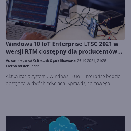
Windows 10 IoT Enterprise LTSC 2021 w
wersji RTM dostępny dla producentów
OEM
Autor:
Krzysztof Sulikowski
Opublikowano:
26.10.2021, 21:28
Liczba odsłon:
5566
Aktualizacja systemu Windows 10 IoT Enterprise będzie
dostępna w dwóch edycjach. Sprawdź, co nowego.