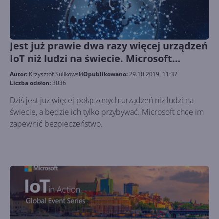
Jest już prawie dwa razy więcej urządzeń
IoT niż ludzi na świecie. Microsoft
zapewni im bezpieczeństwo
Autor:
Krzysztof Sulikowski
Opublikowano:
29.10.2019, 11:37
Liczba odsłon:
3036
Dziś jest już więcej połączonych urządzeń niż ludzi na
świecie, a będzie ich tylko przybywać. Microsoft chce im
zapewnić bezpieczeństwo.