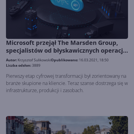
Microsoft przejął The Marsden Group,
specjalistów od błyskawicznych operacji
przemysłowych
Autor:
Krzysztof Sulikowski
Opublikowano:
16.03.2021, 18:50
Liczba odsłon:
3889
Pierwszy etap cyfrowej transformacji był zorientowany na
branże skupione na kliencie. Teraz szanse dostrzega się w
infrastrukturze, produkcji i zasobach.