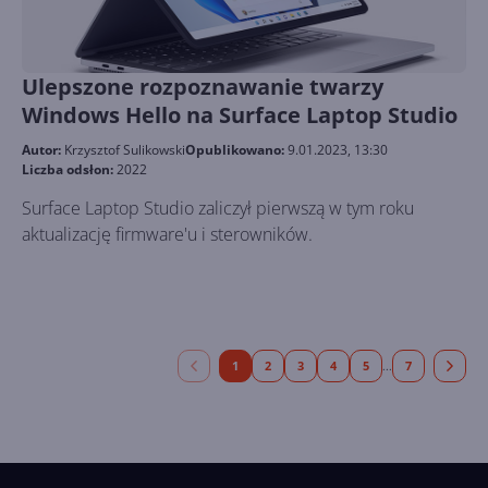
Ulepszone rozpoznawanie twarzy
Windows Hello na Surface Laptop Studio
Autor:
Krzysztof Sulikowski
Opublikowano:
9.01.2023, 13:30
Liczba odsłon:
2022
Surface Laptop Studio zaliczył pierwszą w tym roku
aktualizację firmware'u i sterowników.
1
2
3
4
5
7
...