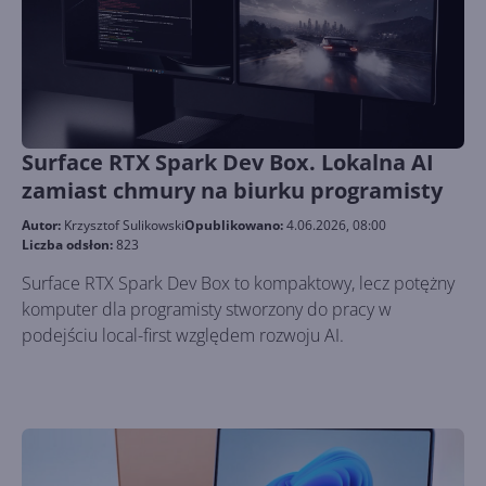
Surface RTX Spark Dev Box. Lokalna AI
zamiast chmury na biurku programisty
Autor:
Krzysztof Sulikowski
Opublikowano:
4.06.2026, 08:00
Liczba odsłon:
823
Surface RTX Spark Dev Box to kompaktowy, lecz potężny
komputer dla programisty stworzony do pracy w
podejściu local-first względem rozwoju AI.