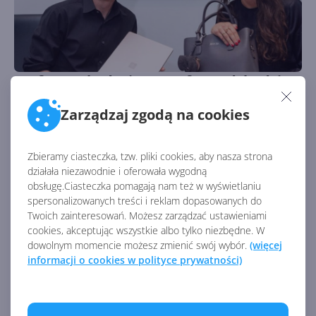
Szef zespołu designu Surface odchodzi z
Microsoft
Zarządzaj zgodą na cookies
Autor:
Krzysztof Sulikowski
Opublikowano:
17.04.2024, 16:30
Liczba odsłon:
1234
Zbieramy ciasteczka, tzw. pliki cookies, aby nasza strona
Po rezygnacji Panosa Panaya kolejna ważna postać ze
działała niezawodnie i oferowała wygodną
świata Surface opuszcza Microsoft.
obsługę.Ciasteczka pomagają nam też w wyświetlaniu
spersonalizowanych treści i reklam dopasowanych do
Twoich zainteresowań. Możesz zarządzać ustawieniami
cookies, akceptując wszystkie albo tylko niezbędne. W
dowolnym momencie możesz zmienić swój wybór.
(więcej
informacji o cookies w polityce prywatności)