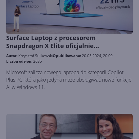
Surface Laptop z procesorem
Snapdragon X Elite oficjalnie
zapowiedziany
Autor:
Krzysztof Sulikowski
Opublikowano:
20.05.2024, 20:00
Liczba odsłon:
2635
Microsoft zalicza nowego laptopa do kategorii Copilot
Plus PC, która jako jedyna może obsługiwać nowe funkcje
AI w Windows 11.