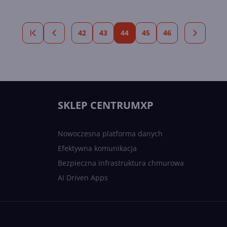
42
43
44
45
46
SKLEP CENTRUMXP
Nowoczesna platforma danych
Efektywna komunikacja
Bezpieczna infrastruktura chmurowa
AI Driven Apps