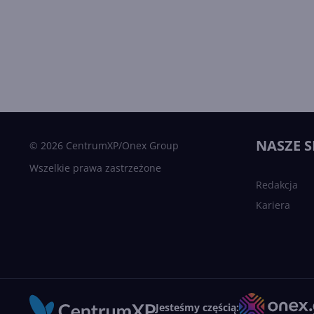
NASZE S
© 2026 CentrumXP/Onex Group
Wszelkie prawa zastrzeżone
Redakcja
Kariera
Jesteśmy częścią: