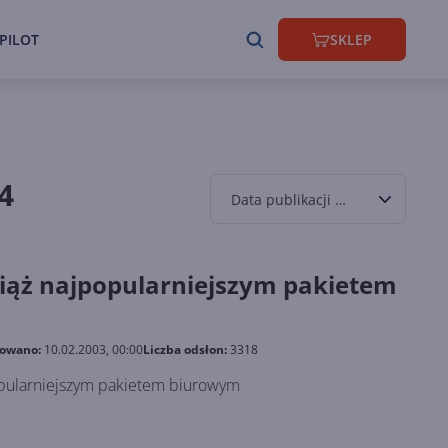
PILOT
SKLEP
4
Data publikacji malejąco
ciąż najpopularniejszym pakietem
kowano:
10.02.2003, 00:00
Liczba odsłon:
3318
opularniejszym pakietem biurowym