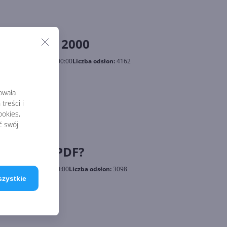
 dla Office 2000
kowano:
17.11.2002, 00:00
Liczba odsłon:
4162
e 2000
rowała
treści i
okies,
ć swój
niem dla PDF?
kowano:
5.11.2002, 00:00
Liczba odsłon:
3098
szystkie
PDF?