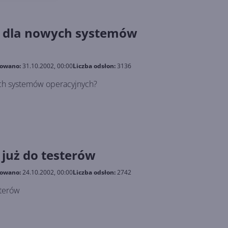
ko dla nowych systemów
kowano:
31.10.2002, 00:00
Liczba odsłon:
3136
ych systemów operacyjnych?
ł już do testerów
kowano:
24.10.2002, 00:00
Liczba odsłon:
2742
sterów