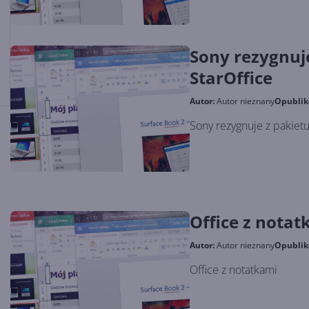
Sony rezygnuje
StarOffice
Autor:
Autor nieznany
Opubli
Sony rezygnuje z pakietu
Office z notat
Autor:
Autor nieznany
Opubli
Office z notatkami