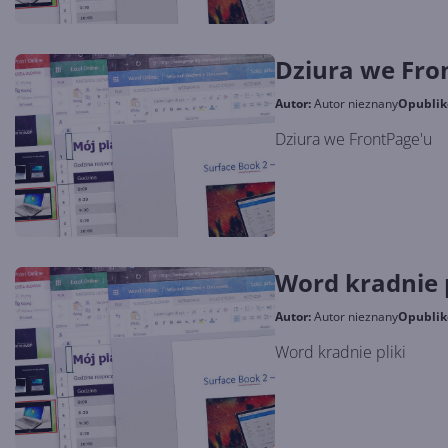
Dziura we Fro
Autor:
Autor nieznany
Opubli
Dziura we FrontPage'u
Word kradnie p
Autor:
Autor nieznany
Opubli
Word kradnie pliki