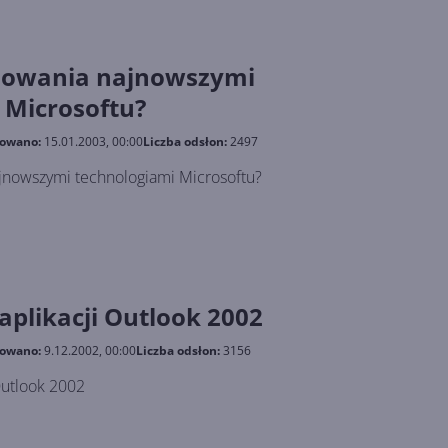
esowania najnowszymi
 Microsoftu?
kowano:
15.01.2003, 00:00
Liczba odsłon:
2497
jnowszymi technologiami Microsoftu?
aplikacji Outlook 2002
kowano:
9.12.2002, 00:00
Liczba odsłon:
3156
Outlook 2002