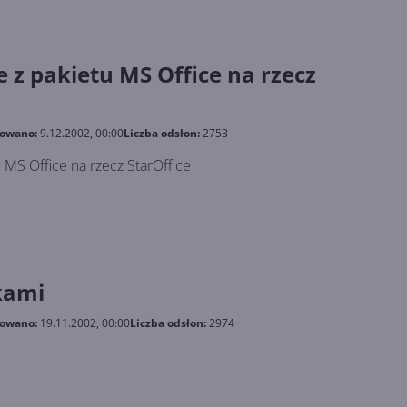
 z pakietu MS Office na rzecz
kowano:
9.12.2002, 00:00
Liczba odsłon:
2753
 MS Office na rzecz StarOffice
kami
kowano:
19.11.2002, 00:00
Liczba odsłon:
2974