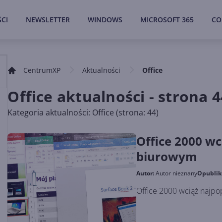
CI
NEWSLETTER
WINDOWS
MICROSOFT 365
CO
CentrumXP
Aktualności
Office
Office aktualności - strona 4
Kategoria aktualności: Office (strona: 44)
Office 2000 w
biurowym
Autor:
Autor nieznany
Opubli
Office 2000 wciąż najp