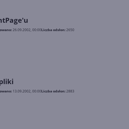
ntPage'u
kowano:
26.09.2002, 00:00
Liczba odsłon:
2650
liki
kowano:
13.09.2002, 00:00
Liczba odsłon:
2883