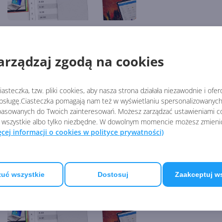
Service Pack 3
arządzaj zgodą na cookies
Autor:
Autor nieznany
Opubli
Service Pack 3 dla Offic
asteczka, tzw. pliki cookies, aby nasza strona działała niezawodnie i ofe
sługę.Ciasteczka pomagają nam też w wyświetlaniu spersonalizowanych 
asowanych do Twoich zainteresowań. Możesz zarządzać ustawieniami co
 wszystkie albo tylko niezbędne. W dowolnym momencie możesz zmieni
ęcej informacji o cookies w polityce prywatności)
XDocs zagroże
Autor:
Autor nieznany
Opubli
uć wszystkie
Dostosuj
Zaakceptuj w
XDocs zagrożeniem dla 