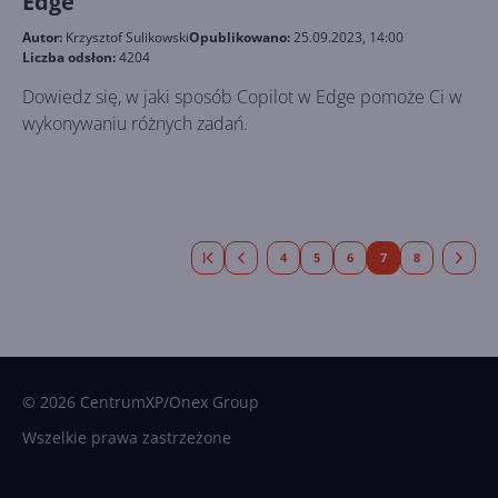
Edge
Autor:
Krzysztof Sulikowski
Opublikowano:
25.09.2023, 14:00
Liczba odsłon:
4204
Dowiedz się, w jaki sposób Copilot w Edge pomoże Ci w
wykonywaniu różnych zadań.
4
5
6
7
8
© 2026 CentrumXP/Onex Group
Wszelkie prawa zastrzeżone