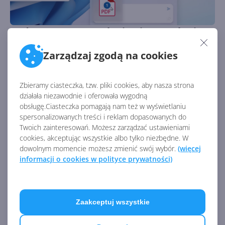
Code Interpreter, pluginy i przesyłanie
PDF wkrótce w Copilot (wcześniej Bing
Zarządzaj zgodą na cookies
Chat)
Autor:
Krzysztof Sulikowski
Opublikowano:
20.11.2023, 17:50
Liczba odsłon:
1284
Zbieramy ciasteczka, tzw. pliki cookies, aby nasza strona
Copilot (dawniej jako Czat Bing) od kilku miesięcy jest
działała niezawodnie i oferowała wygodną
rozszerzany o nowe funkcjonalności i integracje. Co
obsługę.Ciasteczka pomagają nam też w wyświetlaniu
nowego na radarze?
spersonalizowanych treści i reklam dopasowanych do
Twoich zainteresowań. Możesz zarządzać ustawieniami
cookies, akceptując wszystkie albo tylko niezbędne. W
dowolnym momencie możesz zmienić swój wybór.
(więcej
informacji o cookies w polityce prywatności)
Zaakceptuj wszystkie