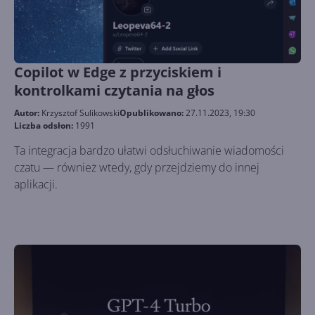
Copilot w Edge z przyciskiem i
kontrolkami czytania na głos
Autor:
Krzysztof Sulikowski
Opublikowano:
27.11.2023, 19:30
Liczba odsłon:
1991
Ta integracja bardzo ułatwi odsłuchiwanie wiadomości
czatu — również wtedy, gdy przejdziemy do innej
aplikacji.