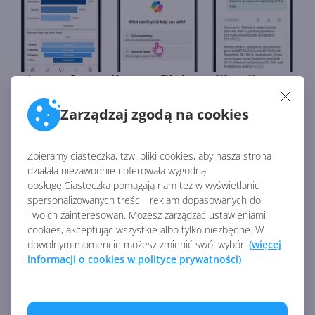
Microsoft Copilot trafił do aplikacji
Power BI Mobile
Zarządzaj zgodą na cookies
Autor:
Krzysztof Sulikowski
Opublikowano:
12.11.2024, 15:30
Liczba odsłon:
737
Zbieramy ciasteczka, tzw. pliki cookies, aby nasza strona
Microsoft Copilot dostarcza podsumowania i wglądy, na
działała niezawodnie i oferowała wygodną
podstawie których możesz podejmować przemyślane
obsługę.Ciasteczka pomagają nam też w wyświetlaniu
decyzje.
spersonalizowanych treści i reklam dopasowanych do
Twoich zainteresowań. Możesz zarządzać ustawieniami
cookies, akceptując wszystkie albo tylko niezbędne. W
dowolnym momencie możesz zmienić swój wybór.
(więcej
informacji o cookies w polityce prywatności)