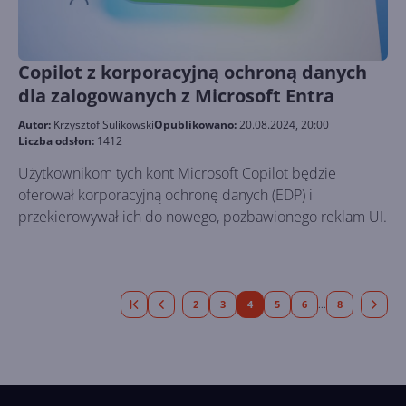
Copilot z korporacyjną ochroną danych
dla zalogowanych z Microsoft Entra
Autor:
Krzysztof Sulikowski
Opublikowano:
20.08.2024, 20:00
Liczba odsłon:
1412
Użytkownikom tych kont Microsoft Copilot będzie
oferował korporacyjną ochronę danych (EDP) i
przekierowywał ich do nowego, pozbawionego reklam UI.
2
3
4
5
6
8
...