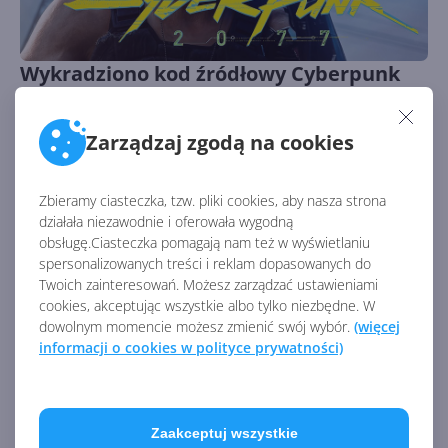
Wykradziono kod źródłowy Cyberpunk
2077 i Wiedźmina 3. CD Projekt padł
ofiarą hakerów
Autor:
Krzysztof Sulikowski
Opublikowano:
9.02.2021, 13:45
Zarządzaj zgodą na cookies
Liczba odsłon:
3109
Hakerzy grożą ujawnieniem lub sprzedażą zarówno kodu,
Zbieramy ciasteczka, tzw. pliki cookies, aby nasza strona
jak i dokumentów mogących zaszkodzić wizerunkowi
działała niezawodnie i oferowała wygodną
polskiego studia.
obsługę.Ciasteczka pomagają nam też w wyświetlaniu
spersonalizowanych treści i reklam dopasowanych do
Twoich zainteresowań. Możesz zarządzać ustawieniami
cookies, akceptując wszystkie albo tylko niezbędne. W
dowolnym momencie możesz zmienić swój wybór.
(więcej
informacji o cookies w polityce prywatności)
Zaakceptuj wszystkie