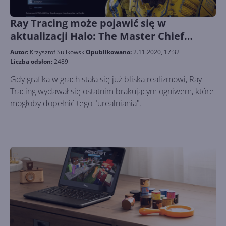
Ray Tracing może pojawić się w
aktualizacji Halo: The Master Chief
Collection
Autor:
Krzysztof Sulikowski
Opublikowano:
2.11.2020, 17:32
Liczba odsłon:
2489
Gdy grafika w grach stała się już bliska realizmowi, Ray
Tracing wydawał się ostatnim brakującym ogniwem, które
mogłoby dopełnić tego "urealniania".