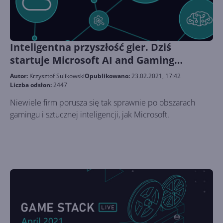
Inteligentna przyszłość gier. Dziś
startuje Microsoft AI and Gaming
Research Summit
Autor:
Krzysztof Sulikowski
Opublikowano:
23.02.2021, 17:42
Liczba odsłon:
2447
Niewiele firm porusza się tak sprawnie po obszarach
gamingu i sztucznej inteligencji, jak Microsoft.