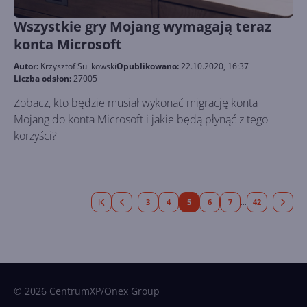
Wszystkie gry Mojang wymagają teraz
konta Microsoft
Autor:
Krzysztof Sulikowski
Opublikowano:
22.10.2020, 16:37
Liczba odsłon:
27005
Zobacz, kto będzie musiał wykonać migrację konta
Mojang do konta Microsoft i jakie będą płynąć z tego
korzyści?
3
4
5
6
7
42
...
© 2026 CentrumXP/Onex Group