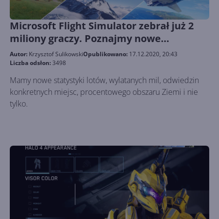
Microsoft Flight Simulator zebrał już 2
miliony graczy. Poznajmy nowe
statystyki
Autor:
Krzysztof Sulikowski
Opublikowano:
17.12.2020, 20:43
Liczba odsłon:
3498
Mamy nowe statystyki lotów, wylatanych mil, odwiedzin
konkretnych miejsc, procentowego obszaru Ziemi i nie
tylko.