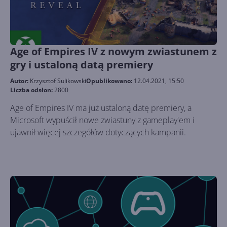
Age of Empires IV z nowym zwiastunem z
gry i ustaloną datą premiery
Autor:
Krzysztof Sulikowski
Opublikowano:
12.04.2021, 15:50
Liczba odsłon:
2800
Age of Empires IV ma już ustaloną datę premiery, a
Microsoft wypuścił nowe zwiastuny z gameplay'em i
ujawnił więcej szczegółów dotyczących kampanii.