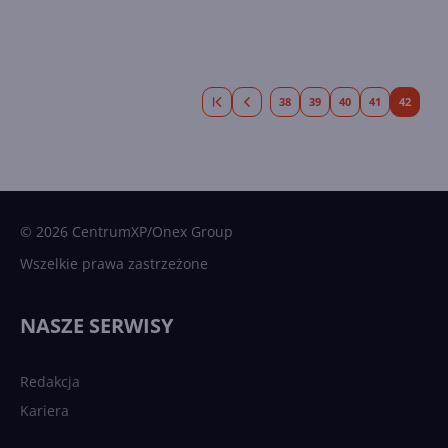
38
39
40
41
42
© 2026 CentrumXP/Onex Group
Wszelkie prawa zastrzeżone
NASZE SERWISY
Redakcja
Kariera