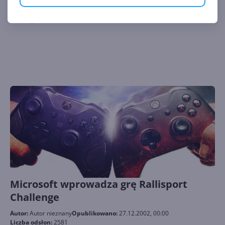
Liczba odsłon:
2768
UK Top 20
Microsoft wprowadza grę Rallisport
Challenge
Autor:
Autor nieznany
Opublikowano:
27.12.2002, 00:00
Liczba odsłon:
2581