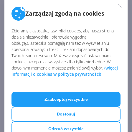
Autor:
Autor nieznany
Opublikowano:
16.09.2003, 00:00
Liczba odsłon:
2185
Zarządzaj zgodą na cookies
Halo na PC gotowe!
Zbieramy ciasteczka, tzw. pliki cookies, aby nasza strona
działała niezawodnie i oferowała wygodną
obsługę.Ciasteczka pomagają nam też w wyświetlaniu
spersonalizowanych treści i reklam dopasowanych do
Twoich zainteresowań. Możesz zarządzać ustawieniami
cookies, akceptując wszystkie albo tylko niezbędne. W
dowolnym momencie możesz zmienić swój wybór.
(więcej
informacji o cookies w polityce prywatności)
Zaakceptuj wszystkie
Dostosuj
UK Top 20
Autor:
Autor nieznany
Opublikowano:
6.08.2003, 00:00
Odrzuć wszystkie