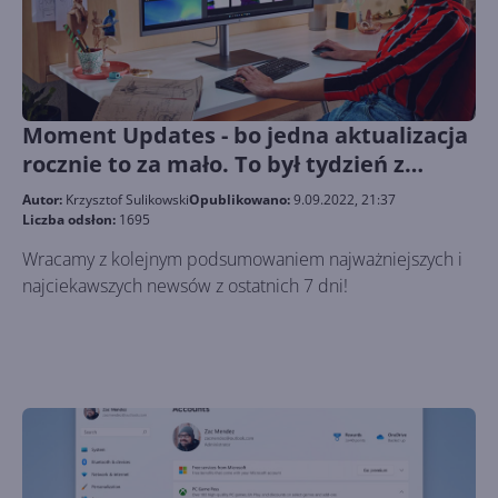
Moment Updates - bo jedna aktualizacja
rocznie to za mało. To był tydzień z
Microsoft 234
Autor:
Krzysztof Sulikowski
Opublikowano:
9.09.2022, 21:37
Liczba odsłon:
1695
Wracamy z kolejnym podsumowaniem najważniejszych i
najciekawszych newsów z ostatnich 7 dni!