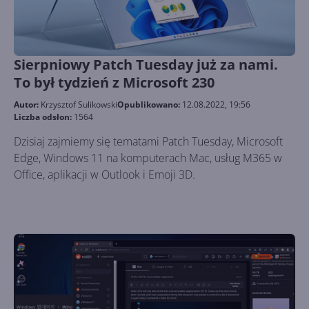
Sierpniowy Patch Tuesday już za nami.
To był tydzień z Microsoft 230
Autor:
Krzysztof Sulikowski
Opublikowano:
12.08.2022, 19:56
Liczba odsłon:
1564
Dzisiaj zajmiemy się tematami Patch Tuesday, Microsoft
Edge, Windows 11 na komputerach Mac, usług M365 w
Office, aplikacji w Outlook i Emoji 3D.