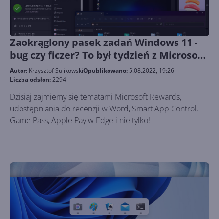
Zaokrąglony pasek zadań Windows 11 -
bug czy ficzer? To był tydzień z Microsoft
229
Autor:
Krzysztof Sulikowski
Opublikowano:
5.08.2022, 19:26
Liczba odsłon:
2294
Dzisiaj zajmiemy się tematami Microsoft Rewards,
udostępniania do recenzji w Word, Smart App Control,
Game Pass, Apple Pay w Edge i nie tylko!