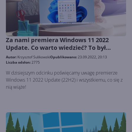
Za nami premiera Windows 11 2022
Update. Co warto wiedzieć? To był
tydzień z Microsoft 236
Autor:
Krzysztof Sulikowski
Opublikowano:
23.09.2022, 20:13
Liczba odsłon:
2775
W dzisiejszym odcinku poświęcamy uwagę premierze
Windows 11 2022 Update (22H2) i wszystkiemu, co się z
nią wiąże!