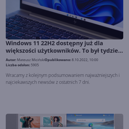
Windows 11 22H2 dostępny już dla
większości użytkowników. To był tydzień
z Microsoft 238
Autor:
Mateusz Miciński
Opublikowano:
8.10.2022, 10:00
Liczba odsłon:
5905
Wracamy z kolejnym podsumowaniem najważniejszych i
najciekawszych newsów z ostatnich 7 dni.