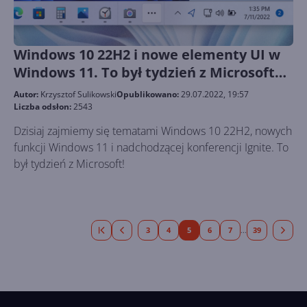
Windows 10 22H2 i nowe elementy UI w
Windows 11. To był tydzień z Microsoft
228
Autor:
Krzysztof Sulikowski
Opublikowano:
29.07.2022, 19:57
Liczba odsłon:
2543
Dzisiaj zajmiemy się tematami Windows 10 22H2, nowych
funkcji Windows 11 i nadchodzącej konferencji Ignite. To
był tydzień z Microsoft!
3
4
5
6
7
39
...