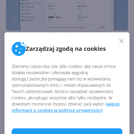
Więcej szczegółów o licencjach i
subskrypcjach w Windows 11. To był
Zarządzaj zgodą na cookies
tydzień z Microsoft 233
Autor:
Krzysztof Sulikowski
Opublikowano:
2.09.2022, 18:47
Liczba odsłon:
1438
Zbieramy ciasteczka, tzw. pliki cookies, aby nasza strona
Wracamy z kolejnym podsumowaniem najważniejszych i
działała niezawodnie i oferowała wygodną
najciekawszych newsów z ostatnich 7 dni w świecie
obsługę.Ciasteczka pomagają nam też w wyświetlaniu
technologii Microsoft!
spersonalizowanych treści i reklam dopasowanych do
Twoich zainteresowań. Możesz zarządzać ustawieniami
cookies, akceptując wszystkie albo tylko niezbędne. W
dowolnym momencie możesz zmienić swój wybór.
(więcej
informacji o cookies w polityce prywatności)