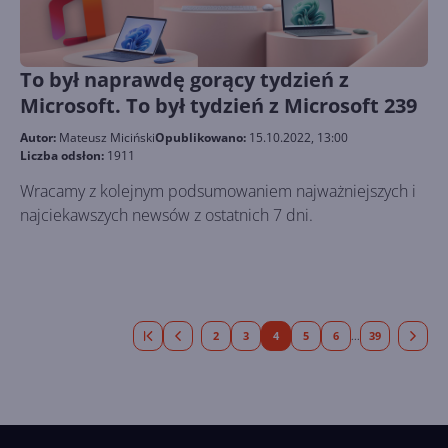
To był naprawdę gorący tydzień z
Microsoft. To był tydzień z Microsoft 239
Autor:
Mateusz Miciński
Opublikowano:
15.10.2022, 13:00
Liczba odsłon:
1911
Wracamy z kolejnym podsumowaniem najważniejszych i
najciekawszych newsów z ostatnich 7 dni.
2
3
4
5
6
39
...