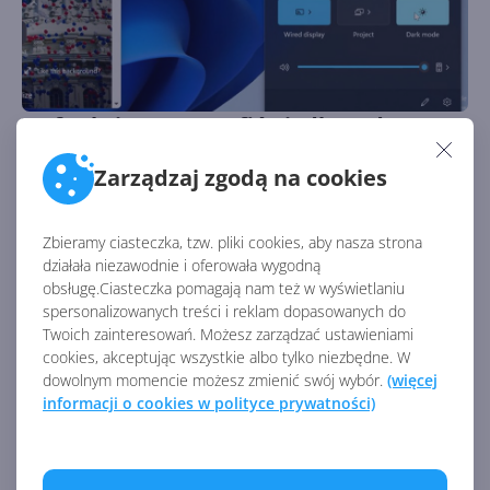
Te funkcje mogą trafić niedługo do
Windows 11. To był tydzień z Microsoft
Zarządzaj zgodą na cookies
244
Autor:
Krzysztof Sulikowski
Opublikowano:
19.11.2022, 10:00
Liczba odsłon:
1859
Zbieramy ciasteczka, tzw. pliki cookies, aby nasza strona
Czas na kolejne podsumowanie najważniejszych i
działała niezawodnie i oferowała wygodną
najciekawszych newsów z ostatnich 7 dni!
obsługę.Ciasteczka pomagają nam też w wyświetlaniu
spersonalizowanych treści i reklam dopasowanych do
Twoich zainteresowań. Możesz zarządzać ustawieniami
cookies, akceptując wszystkie albo tylko niezbędne. W
dowolnym momencie możesz zmienić swój wybór.
(więcej
informacji o cookies w polityce prywatności)