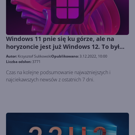
Windows 11 pnie się ku górze, ale na
horyzoncie jest już Windows 12. To był
tydzień z Microsoft 246
Autor:
Krzysztof Sulikowski
Opublikowano:
3.12.2022, 10:00
Liczba odsłon:
3771
Czas na kolejne podsumowanie najważniejszych i
najciekawszych newsów z ostatnich 7 dni.