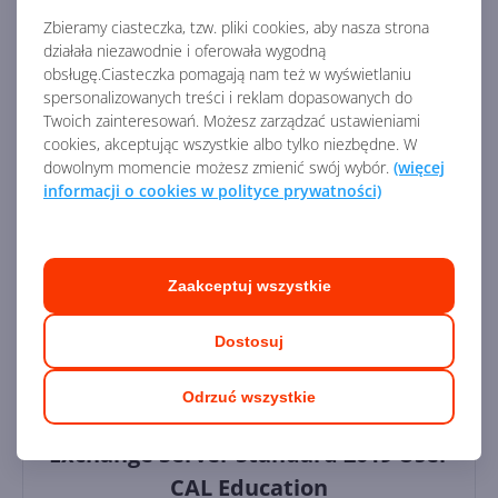
Licencja:
edukacyjna
Zbieramy ciasteczka, tzw. pliki cookies, aby nasza strona
działała niezawodnie i oferowała wygodną
obsługę.Ciasteczka pomagają nam też w wyświetlaniu
58,45
zł
spersonalizowanych treści i reklam dopasowanych do
Dostawa
gratis!
0
Twoich zainteresowań. Możesz zarządzać ustawieniami
cookies, akceptując wszystkie albo tylko niezbędne. W
dowolnym momencie możesz zmienić swój wybór.
(więcej
Dodaj do koszyka
informacji o cookies w polityce prywatności)
Dodaj do porównania
Zaakceptuj wszystkie
Dostosuj
Odrzuć wszystkie
Exchange Server Standard 2019 User
CAL Education