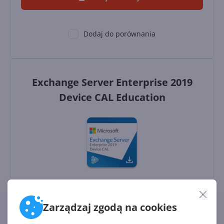
Dodaj do porównania
Exchange Server Enterprise 2019
Device CAL Education
Stanowiska:
1
Rodzaj licencji:
CSP
Zarządzaj zgodą na cookies
Okres licencji:
dożywotnia