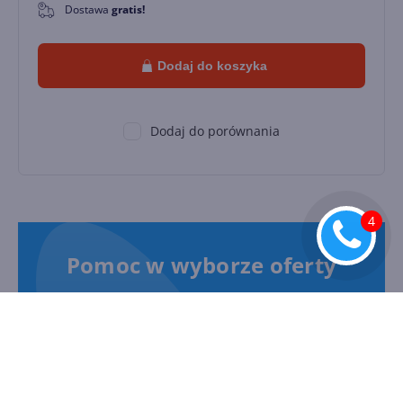
Dostawa
gratis!
0
Dodaj do koszyka
Dodaj do porównania
Pomoc w wyborze oferty
Zostaw swój numer, oddzwonimy i
pomożemy!
Oddzwonimy w ciągu 15 minut w dni robocze w godzinach
09:00 - 18:00