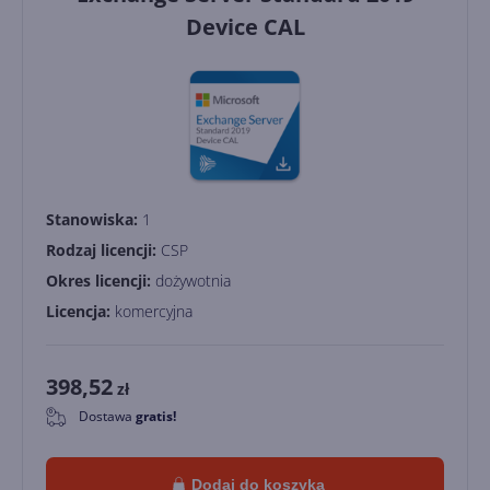
Device CAL
Stanowiska:
1
Rodzaj licencji:
CSP
Okres licencji:
dożywotnia
Licencja:
komercyjna
398,52
zł
Dostawa
gratis!
0
Dodaj do koszyka