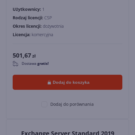
Użytkownicy:
1
Rodzaj licencji:
CSP
Okres licencji:
dożywotnia
Licencja:
komercyjna
501,67
zł
Dostawa
gratis!
0
Dodaj do koszyka
Dodaj do porównania
Exchange Server Standard 2019