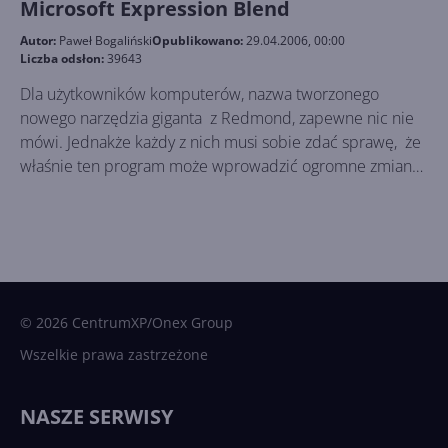
Microsoft Expression Blend
Autor:
Paweł Bogaliński
Opublikowano:
29.04.2006, 00:00
Liczba odsłon:
39643
Dla użytkowników komputerów, nazwa tworzonego
nowego narzędzia giganta z Redmond, zapewne nic nie
mówi. Jednakże każdy z nich musi sobie zdać sprawę, że
właśnie ten program może wprowadzić ogromne zmiany
na rynku oprogramowania służącego do tworzenia
animacji, oraz bogatych w najwyższej jakości grafikę
aplikacji, obsługujących wizualny interfejs użytkownika.
© 2026 CentrumXP/Onex Group
Wszelkie prawa zastrzeżone
NASZE SERWISY