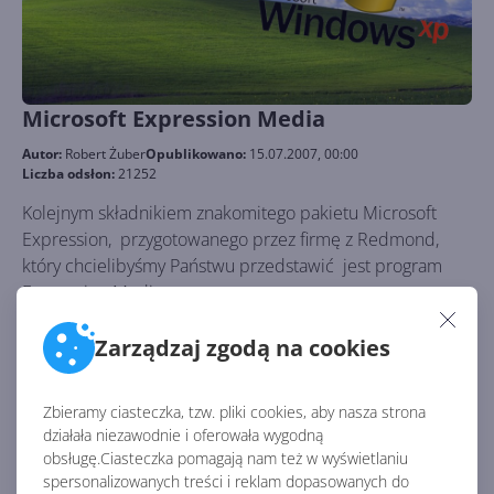
Microsoft Expression Media
Autor:
Robert Żuber
Opublikowano:
15.07.2007, 00:00
Liczba odsłon:
21252
Kolejnym składnikiem znakomitego pakietu Microsoft
Expression, przygotowanego przez firmę z Redmond,
który chcielibyśmy Państwu przedstawić jest program
Expression Media .
Zarządzaj zgodą na cookies
Zbieramy ciasteczka, tzw. pliki cookies, aby nasza strona
działała niezawodnie i oferowała wygodną
obsługę.Ciasteczka pomagają nam też w wyświetlaniu
spersonalizowanych treści i reklam dopasowanych do