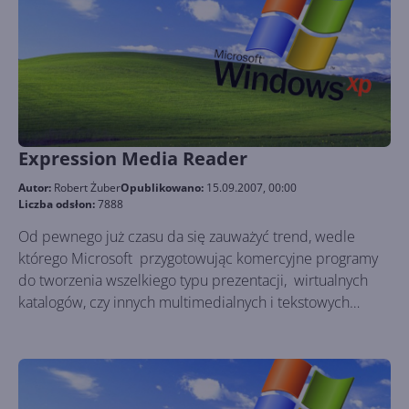
Expression Media Reader
Autor:
Robert Żuber
Opublikowano:
15.09.2007, 00:00
Liczba odsłon:
7888
Od pewnego już czasu da się zauważyć trend, wedle
którego Microsoft przygotowując komercyjne programy
do tworzenia wszelkiego typu prezentacji, wirtualnych
katalogów, czy innych multimedialnych i tekstowych
dokumentów, udostępnia zupełnie za darmo aplikacje
stworzone wyłącznie do otwierania tego typu danych i
tym samym zaprezentowania ich treści.