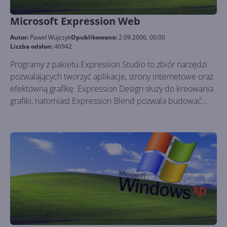
Microsoft Expression Web
Autor:
Paweł Wujczyk
Opublikowano:
2.09.2006, 00:00
Liczba odsłon:
46942
Programy z pakietu Expression Studio to zbiór narzędzi
pozwalających tworzyć aplikacje, strony internetowe oraz
efektowną grafikę. Expression Design służy do kreowania
grafiki, natomiast Expression Blend pozwala budować
interfejsy do aplikacji oraz tworzyć animację, Microsoft
Expression Web natomiast jest programem za pomocą,
którego możemy tworzyć strony internetowe. Przyjrzyjmy
się bliżej ostatniej z wymienionych aplikacji.