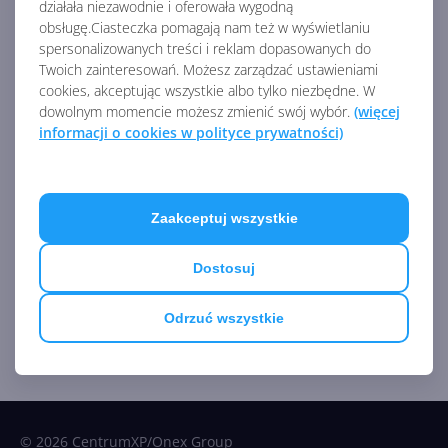
działała niezawodnie i oferowała wygodną
obsługę.Ciasteczka pomagają nam też w wyświetlaniu
spersonalizowanych treści i reklam dopasowanych do
Twoich zainteresowań. Możesz zarządzać ustawieniami
cookies, akceptując wszystkie albo tylko niezbędne. W
GitHub - czym jest i jak z niego
dowolnym momencie możesz zmienić swój wybór.
(więcej
korzystać? Część 1
informacji o cookies w polityce prywatności)
Autor:
Karol Mocarski
Opublikowano:
16.12.2021, 17:35
Liczba odsłon:
40874
Co to Git i GitHub? Dlaczego GitHub, a nie Dropbox czy
Zaakceptuj wszystkie
Google Drive? Jak zacząć? Na te i inne pytania znajdziesz
odpowiedzi w tym artykule!
Dostosuj
Odrzuć wszystkie
© 2026 CentrumXP/Onex Group