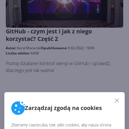
GitHub - czym jest i jak z niego
korzystać? Część 2
Autor:
Karol Mocarski
Opublikowano:
9.02.2022, 19:00
Liczba odsłon:
6458
Poznaj działanie kontroli wersji w GitHub i sprawdź,
dlaczego jest tak ważna!
Zarządzaj zgodą na cookies
Zbieramy ciasteczka, tzw. pliki cookies, aby nasza strona