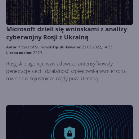
Microsoft dzieli się wnioskami z analizy
cyberwojny Rosji z Ukrainą
Autor:
Krzysztof Sulikowski
Opublikowano:
23.06.2022, 14:55
Liczba odsłon:
2579
Rosyjskie agencje wywiadowcze zintensyfikowały
penetrację sieci i działalność szpiegowską wymierzoną
również w sojusznicze rządy poza Ukrainą.