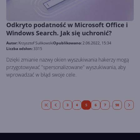
Odkryto podatność w Microsoft Office i
Windows Search. Jak się uchronić?
Autor:
Krzysztof Sulikowski
Opublikowano:
2.06.2022, 15:34
Liczba odsłon:
3315
Dzięki zmianie nazwy okien wyszukiwania hakerzy mogą
przygotowywać "spersonalizowane" wyszukiwania, aby
wprowadzać w błąd swoje cele.
3
4
5
6
7
98
...