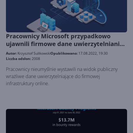
Pracownicy Microsoft przypadkowo
ujawnili firmowe dane uwierzytelniania
Azure
Autor:
Krzysztof Sulikowski
Opublikowano:
17.08.2022, 19:30
Liczba odsłon:
2008
Pracownicy nieumyślnie wystawili na widok publiczny
wrażliwe dane uwierzytelniające do firmowej
infrastruktury online.