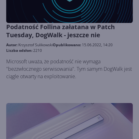
Podatność Follina załatana w Patch
Tuesday, DogWalk - jeszcze nie
Autor:
Krzysztof Sulikowski
Opublikowano:
15.06.2022, 14:20
Liczba odsłon:
2210
Microsoft uważa, że podatność nie wymaga
"bezzwłocznego serwisowania". Tym samym DogWalk jest
ciągle otwarty na exploitowanie.