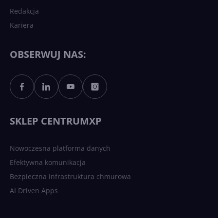
Redakcja
Kariera
Każdy komputer z Windows
11 to teraz AI PC dzięki
Copilotowi
OBSERWUJ NAS:
Sztuczna inteligencja po
polsku. Dość barier
językowych
SKLEP CENTRUMXP
Nowoczesna platforma danych
Efektywna komunikacja
Bezpieczna infrastruktura chmurowa
AI Driven Apps