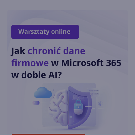
Tłumaczenie wiadomości
głosowych w Skype 8.113
Podgląd miniatur PDF i
bogatszy edytor w Skype
Insider 8.112
Transmitowanie z dwóch
kamer jednocześnie w Skype
8.110.76.102
Ulepszone wiadomości
systemowe połączeń Skype
(8.108)