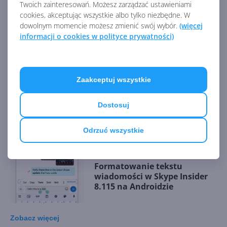
Twoich zainteresowań. Możesz zarządzać ustawieniami
cookies, akceptując wszystkie albo tylko niezbędne. W
dowolnym momencie możesz zmienić swój wybór.
(więcej
informacji o cookies w polityce prywatności)
Skype bez reklam na
wszystkich platformach
Zaakceptuj wszystkie
Dostosuj
Kamera Skype z filtrami AR od
Snap
Odrzuć wszystkie
Formatowanie tekstu
wiadomości w Skype Insider
8.115 na Androidzie
Zobacz
więcej