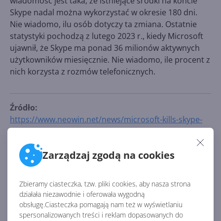
wiadomość jest taka, że istniejące środki na koncie
Skype nadal można wykorzystać w okresie 180 dni.
Nie wiadomo, ilu osób dotyczy ta zmiana. Ostatnie
statystyki pochodzą z lutego 2023 r., kiedy Microsoft
ujawnił, że Skype ma ponad 36 milionów aktywnych
użytkowników miesięcznie. Nie wiadomo, ile procent z
nich korzysta z rozmów telefonicznych.
Źródło:
https://www.neowin.net/news/microsoft-kills-skype-
credits-offers-users-to-switch-to-a-subscription-
instead/
Zarządzaj zgodą na cookies
AKTUALNOŚCI Z KATEGORII SKYPE
Zbieramy ciasteczka, tzw. pliki cookies, aby nasza strona
działała niezawodnie i oferowała wygodną
To koniec Skype Credits.
obsługę.Ciasteczka pomagają nam też w wyświetlaniu
Środki na koncie Skype
spersonalizowanych treści i reklam dopasowanych do
przestały być dostępne