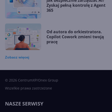
Jak bezpiecznie zarządzać AI?
Zyskaj pełną kontrolę z Agent
365
Od autora do orkiestratora.
Copilot Cowork zmieni twoją
pracę
Zobacz
więcej
15 kamieni milowych w
Microsoft AI. Tak rodziła się
sztuczna inteligencja
© 2026 CentrumXP/Onex Group
Wszelkie prawa zastrzeżone
Najnowsze trendy w AI. Co
wydarzy się w 2026 roku w
NASZE SERWISY
sztucznej inteligencji?