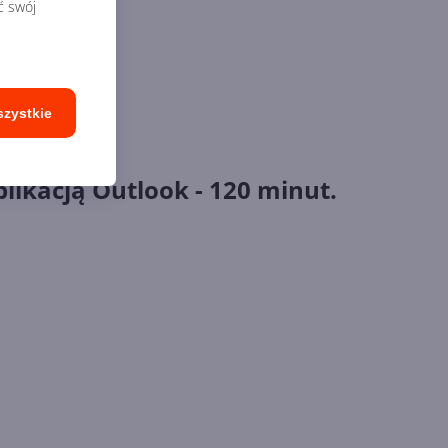
ć swój
szystkie
plikacją Outlook - 120 minut.