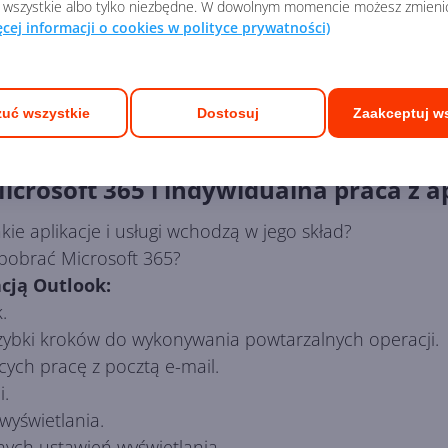
 wszystkie albo tylko niezbędne. W dowolnym momencie możesz zmieni
ęcej informacji o cookies w polityce prywatności)
uć wszystkie
Dostosuj
Zaakceptuj w
Microsoft 365 i indywidualna praca z a
kie aplikacje i usługi wchodzą w jego skład?
k pobrać Microsoft 365?
cją Outlook:
.
zybki kroków do wykonywania powtarzalnych operacji.
ych pracę z pocztą e-mail.
i.
wyświetlania.
ch ustawień wyświetlania.