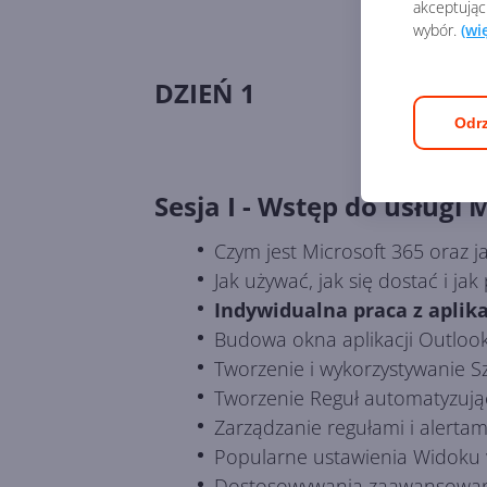
akceptując
wybór.
(wi
DZIEŃ 1
Odrz
Sesja I - Wstęp do usługi 
Czym jest Microsoft 365 oraz ja
Jak używać, jak się dostać i ja
Indywidualna praca z aplika
Budowa okna aplikacji Outlook
Tworzenie i wykorzystywanie S
Tworzenie Reguł automatyzując
Zarządzanie regułami i alertam
Popularne ustawienia Widoku 
Dostosowywania zaawansowany