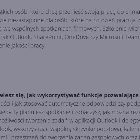
stkich osób, które chcą przenieść swoją pracę do chmur
ie niezastąpione dla osób, które na co dzień pracują 
czą we wspólnych spotkaniach firmowych. Szkolenie Mic
, jak Outlook, SharePoint, OneDrive czy Microsoft Team
nie jakości pracy.
owiesz się, jak wykorzystywać funkcje pozwalając
ci i jak stosować automatyczne odpowiedzi czy podpisy
 kiedy Ty planujesz spotkanie i zobaczysz, jak można 
żliwości tworzenia zadań w aplikacji Outlook i deleg
ook, wykorzystując wspólną skrzynkę pocztową, kalen
mi i przestrzeń do tworzenia zadań zespołowych oraz