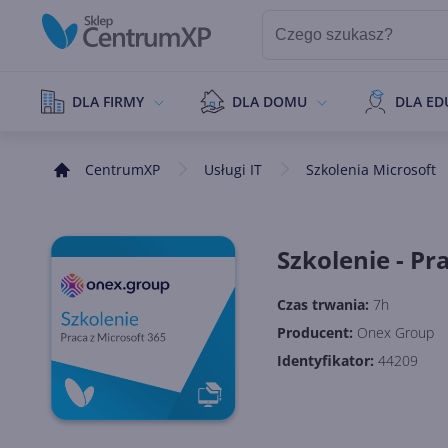
DLA FIRMY
DLA DOMU
DLA ED
CentrumXP
Usługi IT
Szkolenia Microsoft
Szkolenie - Pr
Czas trwania:
7h
Producent:
Onex Group
Identyfikator:
44209