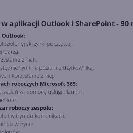
 w aplikacji Outlook i SharePoint - 90
i Outlook:
ółdzielonej skrzynki pocztowej.
endarza.
zystanie z nich.
stępnionymi na poziomie użytkownika.
j i korzystanie z niej.
ach roboczych Microsoft 365:
zadań za pomocą usługi Planner.
neNote.
zar roboczy zespołu:
łu i witryn do komunikacji.
e po witrynie.
zablonów.