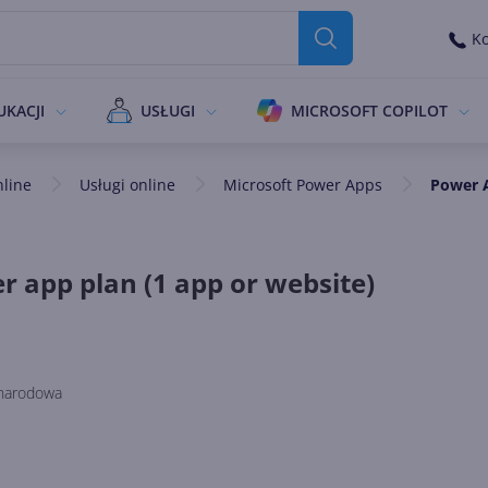
Ko
UKACJI
USŁUGI
MICROSOFT COPILOT
nline
Usługi online
Microsoft Power Apps
Power A
r app plan (1 app or website)
narodowa