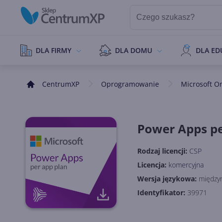
DLA FIRMY
DLA DOMU
DLA ED
CentrumXP
Oprogramowanie
Microsoft O
Power Apps pe
Rodzaj licencji:
CSP
Licencja:
komercyjna
Wersja językowa:
między
Identyfikator:
39971