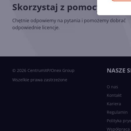
Skorzystaj z pomocy nasz
Chętnie odpowiemy na pytania i pomożemy dobrać
odpowiednie licencje.
NASZE S
© 2026 CentrumXP/Onex Group
Wszelkie prawa zastrzeżone
O nas
Kontakt
Kariera
Regulamin
Polityka pry
Współpraca