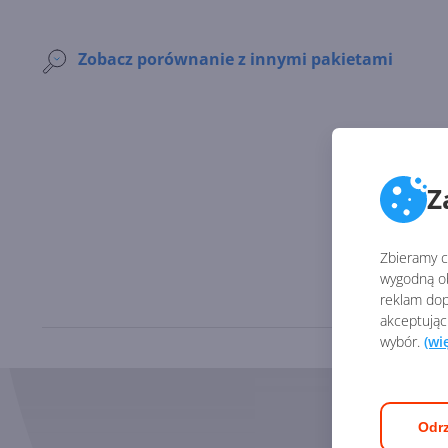
Zobacz porównanie z innymi pakietami
Z
Zbieramy ci
wygodną ob
reklam dop
akceptując
wybór.
(wi
Odrz