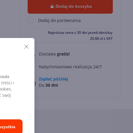
Dodaj do koszyka
Dodaj do porównania
Najniższa cena z 30 dni przed obniżką:
20,86
zł
z VAT
Dostawa
gratis!
0
Natychmiastowa realizacja 24/7
rowała
Zapłać później
treści i
Do
30 dni
okies,
ć swój
szystkie