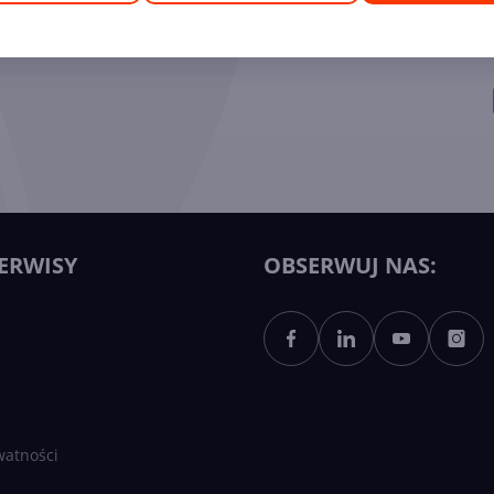
ych Ekspertów
ERWISY
OBSERWUJ NAS:
watności