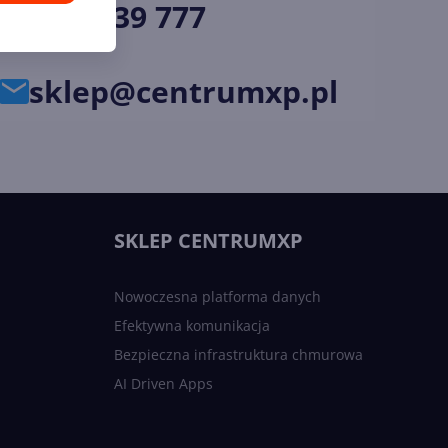
34 33 39 777
sklep@centrumxp.pl
SKLEP CENTRUMXP
Nowoczesna platforma danych
Efektywna komunikacja
Bezpieczna infrastruktura chmurowa
AI Driven Apps