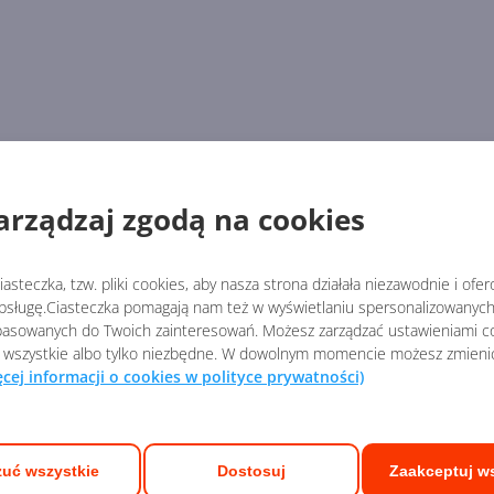
arządzaj zgodą na cookies
asteczka, tzw. pliki cookies, aby nasza strona działała niezawodnie i ofe
sługę.Ciasteczka pomagają nam też w wyświetlaniu spersonalizowanych 
asowanych do Twoich zainteresowań. Możesz zarządzać ustawieniami co
 wszystkie albo tylko niezbędne. W dowolnym momencie możesz zmieni
ęcej informacji o cookies w polityce prywatności)
uć wszystkie
Dostosuj
Zaakceptuj w