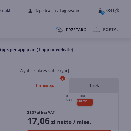
Koszyk
ntakt
Rejestracja
/
Logowanie
0
PORTAL
PRZETARGI
pps per app plan (1 app or website)
Wybierz okres subskrypcji
1 miesiąc
1 rok
21,37
zł bez VAT
17,06
zł netto / mies.