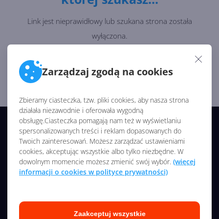
Link jest nieprawidłowy lub szukana strona została
wyłączona.
Wróć na stronę główną i zacznij od początku ;)
Zarządzaj zgodą na cookies
Strona Główna
Zbieramy ciasteczka, tzw. pliki cookies, aby nasza strona
działała niezawodnie i oferowała wygodną
obsługę.Ciasteczka pomagają nam też w wyświetlaniu
© 2026 CentrumXP/Onex Group
spersonalizowanych treści i reklam dopasowanych do
Twoich zainteresowań. Możesz zarządzać ustawieniami
Wszelkie prawa zastrzeżone
cookies, akceptując wszystkie albo tylko niezbędne. W
dowolnym momencie możesz zmienić swój wybór.
(więcej
NASZE SERWISY
informacji o cookies w polityce prywatności)
O nas
Kontakt
Zaakceptuj wszystkie