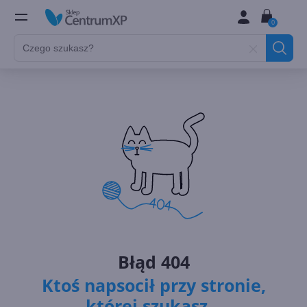
0
Błąd 404
Ktoś napsocił przy stronie,
której szukasz...