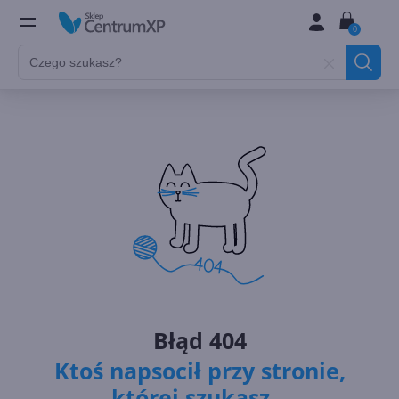
0
Błąd 404
Ktoś napsocił przy stronie,
której szukasz...