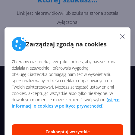
Link jest nieprawidłowy lub szukana strona została
wyłączona.
Wróć na stronę główną i zacznij od początku ;)
Zarządzaj zgodą na cookies
Strona Główna
Zbieramy ciasteczka, tzw. pliki cookies, aby nasza strona
działała niezawodnie i oferowała wygodną
obsługę.Ciasteczka pomagają nam też w wyświetlaniu
© 2026 CentrumXP/Onex Group
spersonalizowanych treści i reklam dopasowanych do
Twoich zainteresowań. Możesz zarządzać ustawieniami
Wszelkie prawa zastrzeżone
cookies, akceptując wszystkie albo tylko niezbędne. W
dowolnym momencie możesz zmienić swój wybór.
(więcej
NASZE SERWISY
informacji o cookies w polityce prywatności)
O nas
Kontakt
Zaakceptuj wszystkie