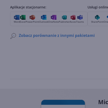
Aplikacje stacjonarne:
Usługi onlin
Word
Excel
PowerPoint
Outlook
OneNote
Publisher
Acces
Teams
SharePoint
One
Zobacz porównanie z innymi pakietami
Mic