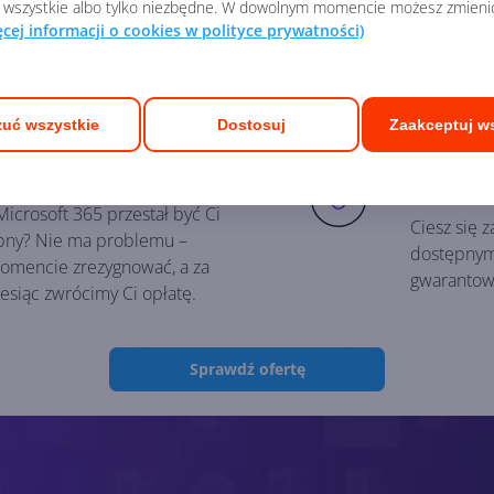
 wszystkie albo tylko niezbędne. W dowolnym momencie możesz zmieni
ia płatności online lub
najnowszej
ęcej informacji o cookies w polityce prywatności)
y na naszym koncie.
ciągłych ak
narzędzia
uć wszystkie
Dostosuj
Zaakceptuj w
Zawsz
Microsoft 365 przestał być Ci
Ciesz się 
bny? Nie ma problemu –
dostępnymi
mencie zrezygnować, a za
gwarantowa
esiąc zwrócimy Ci opłatę.
Sprawdź ofertę