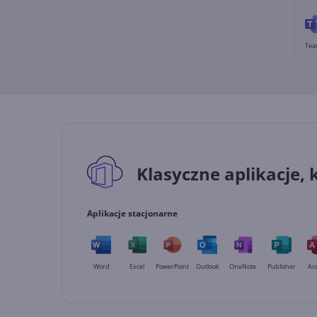
Tea
Klasyczne aplikacje, 
Aplikacje stacjonarne
Word
Excel
PowerPoint
Outlook
OneNote
Publisher
Acc