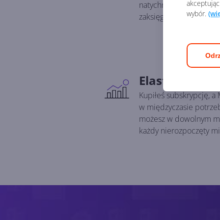
akceptując
natychmiast od dokonan
wybór.
(wi
zaksięgowania pieniędz
Odrz
Elastyczność
Kupiłeś subskrypcję, a 
w międzyczasie potrze
możesz w dowolnym mo
każdy nierozpoczęty mi