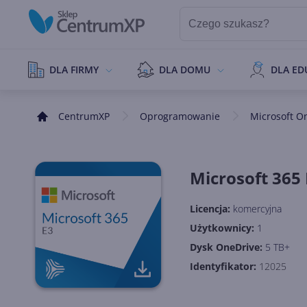
DLA FIRMY
DLA DOMU
DLA ED
CentrumXP
Oprogramowanie
Microsoft O
Microsoft 365 
Licencja:
komercyjna
Użytkownicy:
1
Dysk OneDrive:
5 TB+
Identyfikator:
12025