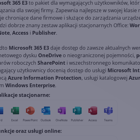
soft 365 E3
to pakiet dla wymagających użytkowników, kt
ązania dla swojej firmy. Zapewnia najlepsze w swojej klasi
je chroniące dane firmowe i służące do zarządzania urządz
zi dobrze znany zestaw aplikacji stacjonarnych Office:
Wor
Note
,
Access
i
Publisher
.
dto
Microsoft 365 E3
daje dostęp do zawsze aktualnych we
rnetowego dysku
OneDrive
o nieograniczonej pojemności,
p
arów roboczych
SharePoint
i wszechstronnego komunikat
ający użytkownicy docenią dostęp do usługi
Microsoft In
ocą
Azure Information Protection
, usługi katalogowej
Azur
em
Windows Enterprise
.
likacje stacjonarne:
rd
Excel
PowerPoint
Outlook
OneNote
Publisher
Access
Teams
nkcje oraz usługi online: