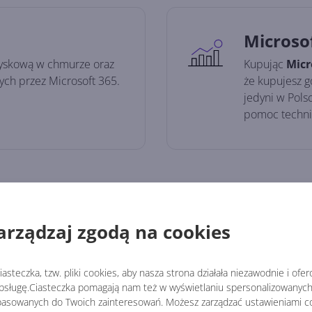
Microso
dyskową w chmurze oraz
Kupując
Micr
ych przez Microsoft 365.
że kupujesz g
jedyni w Pols
pomoc techni
Jakie są zalety subskrypcji?
arządzaj zgodą na cookies
Zawsz
asteczka, tzw. pliki cookies, aby nasza strona działała niezawodnie i ofe
czasu
Office
sługę.Ciasteczka pomagają nam też w wyświetlaniu spersonalizowanych 
tępna jest na Twoim koncie
asowanych do Twoich zainteresowań. Możesz zarządzać ustawieniami co
Kupując Mi