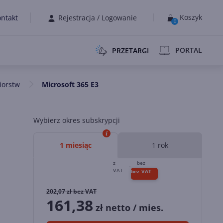
Koszyk
ntakt
Rejestracja
/
Logowanie
0
PORTAL
PRZETARGI
iorstw
Microsoft 365 E3
Wybierz okres subskrypcji
1 miesiąc
1 rok
202,07
zł bez VAT
161,38
zł netto / mies.