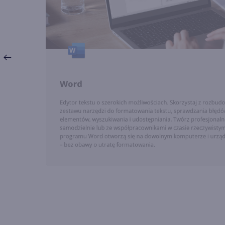
ch. Skorzystaj z rozbudowanego
Excel
tu, sprawdzania błędów, wstawiania
nia. Twórz profesjonalne dokumenty
i w czasie rzeczywistym. Dokumenty
ym komputerze i urządzeniu mobilnym
Przekonaj 
edycji. Z
ekranem. 
zwizualiz