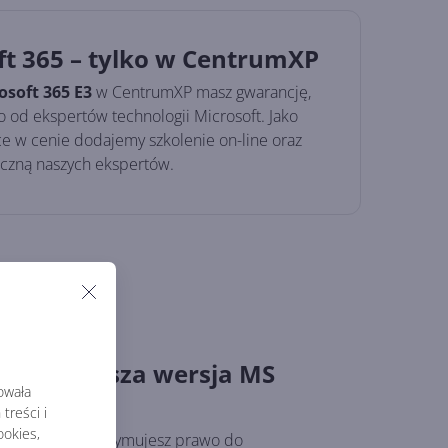
ft 365 – tylko w CentrumXP
osoft 365 E3
w CentrumXP masz gwarancję,
o od ekspertów technologii Microsoft. Jako
ce w cenie dodajemy szkolenie on-line oraz
czną naszych ekspertów.
e najnowsza wersja MS
rowała
treści i
okies,
crosoft 365 otrzymujesz prawo do