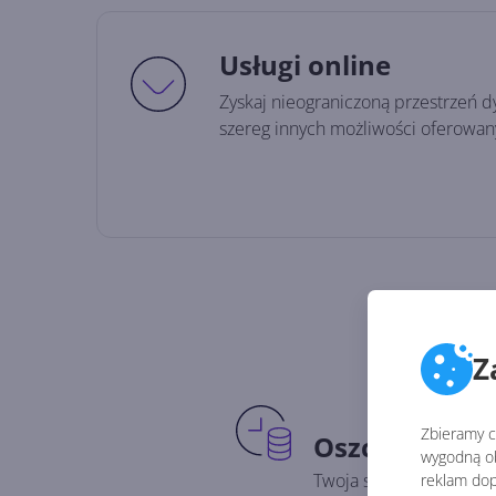
Usługi online
Zyskaj nieograniczoną przestrzeń 
szereg innych możliwości oferowan
Z
Zbieramy ci
Oszczędność 
wygodną ob
Twoja subskrypcja dos
reklam dop