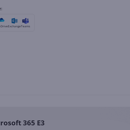
e:
Drive
Exchange
Teams
rosoft 365 E3