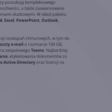
órzy poszukują kompleksowego
e możliwości, a także zaawansowane
eniami służbowymi. W skład pakietu
d
,
Excel
,
PowerPoint
,
Outlook
,
rsji rozwiązań chmurowych, w tym do
oczty e-mail
o rozmiarze 100 GB,
ora zespołowego
Teams
. Najbardziej
tune
, etykietowania dokumentów za
e Active Directory
oraz licencji na