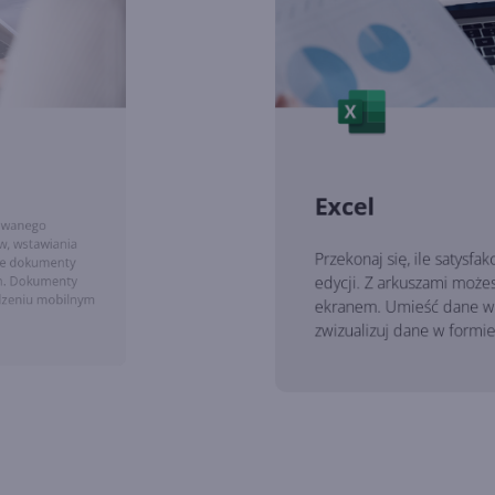
się, ile satysfakcji daje praca z arkuszem kalkulacyjnym w najno
 arkuszami możesz teraz wygodnie pracować nawet na telefonie 
Umieść dane w dynamicznych tabelach, zastosuj funkcje logiczn
uj dane w formie wykresów.