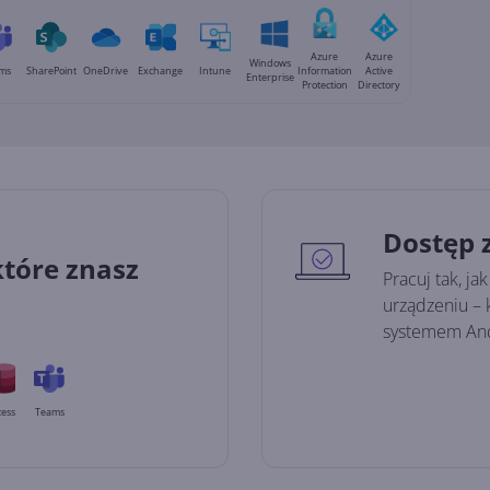
Azure
Azure
Windows
ms
SharePoint
OneDrive
Exchange
Intune
Information
Active
Enterprise
Protection
Directory
Dostęp 
które znasz
Pracuj tak, j
urządzeniu – 
systemem And
ess
Teams