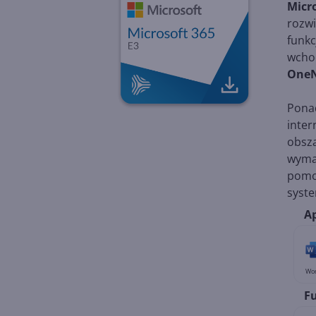
Micro
rozwi
funkc
wchod
One
Pona
inte
obsz
wymag
pom
syst
Ap
Wo
Fu