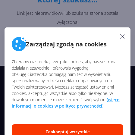
Link jest nieprawidłowy lub szukana strona została
wyłączona.
Wróć na stronę główną i zacznij od początku ;)
Zarządzaj zgodą na cookies
Strona Główna
Zbieramy ciasteczka, tzw. pliki cookies, aby nasza strona
działała niezawodnie i oferowała wygodną
obsługę.Ciasteczka pomagają nam też w wyświetlaniu
© 2026 CentrumXP/Onex Group
spersonalizowanych treści i reklam dopasowanych do
Twoich zainteresowań. Możesz zarządzać ustawieniami
Wszelkie prawa zastrzeżone
cookies, akceptując wszystkie albo tylko niezbędne. W
dowolnym momencie możesz zmienić swój wybór.
(więcej
NASZE SERWISY
informacji o cookies w polityce prywatności)
O nas
Kontakt
Zaakceptuj wszystkie