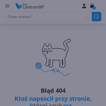
0
Błąd 404
Ktoś napsocił przy stronie,
której szukasz...