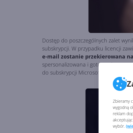
Dostęp do poszczególnych zalet wynik
subskrypcji. W przypadku licencji za
e-mail zostanie przekierowana na
spersonalizowana i gotowa do pracy
do subskrypcji Microsoft 365 nie zaw
Z
Zbieramy ci
wygodną ob
reklam dop
akceptując
wybór.
(wi