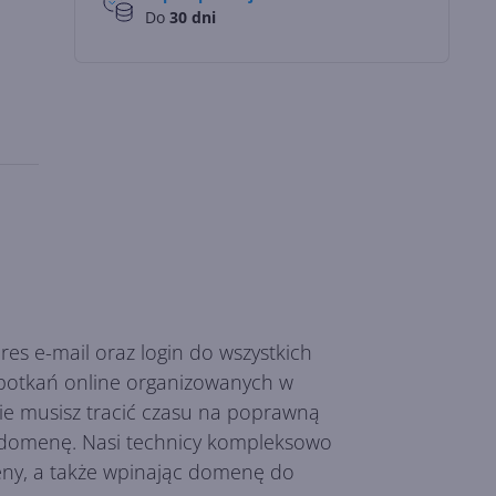
Do
30 dni
es e-mail oraz login do wszystkich
spotkań online organizowanych w
ie musisz tracić czasu na poprawną
ą domenę. Nasi technicy kompleksowo
eny, a także wpinając domenę do