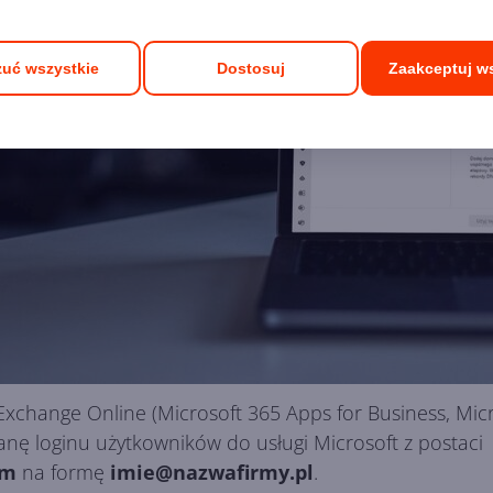
uć wszystkie
Dostosuj
Zaakceptuj w
Exchange Online (Microsoft 365 Apps for Business, Micr
nę loginu użytkowników do usługi Microsoft z postaci
om
na formę
imie@nazwafirmy.pl
.