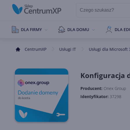
DLA FIRMY
DLA DOMU
DLA ED
CentrumXP
Usługi IT
Usługi dla Microsoft 
Konfiguracja 
Producent:
Onex Group
Identyfikator:
37298