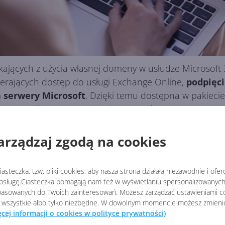
ających z użycia własnej domeny w usłudze Microsoft 
wierających dostęp do usługi Exchange Online,
podpięci
 serwery Microsoft
. Dzięki temu dostępna w pakieci
, co umożliwi rezygnację z obecnego dostawcy poczty
iera w sobie migracji ani kopii danych dotychczasowyc
arządzaj zgodą na cookies
asteczka, tzw. pliki cookies, aby nasza strona działała niezawodnie i ofe
sługę.Ciasteczka pomagają nam też w wyświetlaniu spersonalizowanych 
asowanych do Twoich zainteresowań. Możesz zarządzać ustawieniami co
 wszystkie albo tylko niezbędne. W dowolnym momencie możesz zmieni
ęcej informacji o cookies w polityce prywatności)