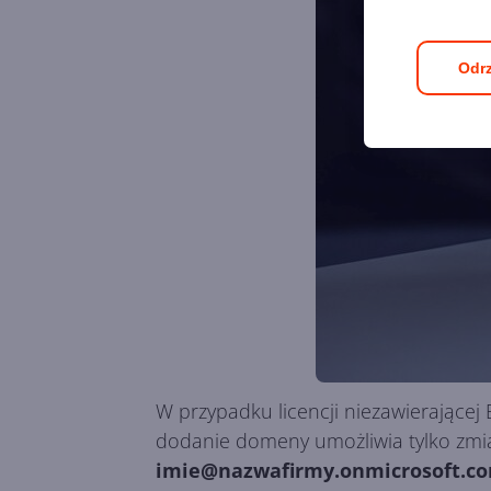
Odrz
W przypadku licencji niezawierającej 
dodanie domeny umożliwia tylko zmia
imie@nazwafirmy.onmicrosoft.c