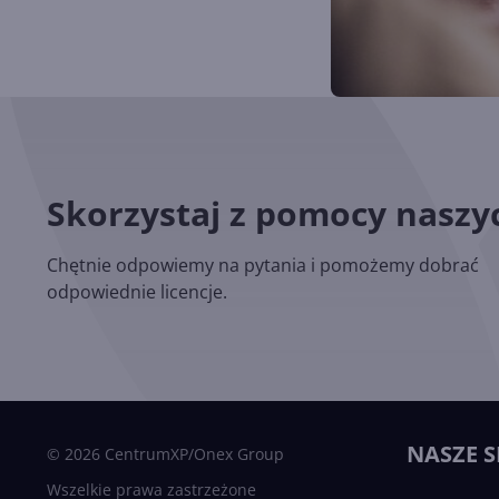
Skorzystaj z pomocy nasz
Chętnie odpowiemy na pytania i pomożemy dobrać
odpowiednie licencje.
NASZE S
© 2026 CentrumXP/Onex Group
Wszelkie prawa zastrzeżone