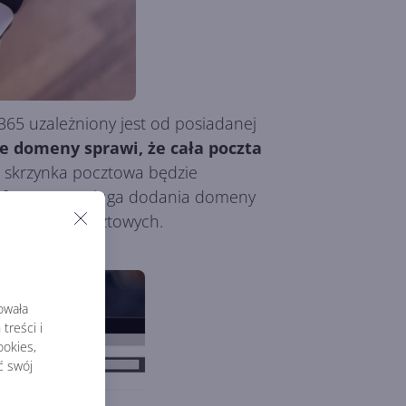
365 uzależniony jest od posiadanej
e domeny sprawi, że cała poczta
e skrzynka pocztowa będzie
. Oferowana usługa dodania domeny
h skrzynek pocztowych.
rowała
treści i
okies,
ć swój