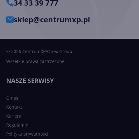
34 33 39 777
sklep@centrumxp.pl
© 2026 CentrumXP/Onex Group
Wszelkie prawa zastrzeżone
NASZE SERWISY
O nas
Kontakt
Kariera
Regulamin
Polityka prywatności