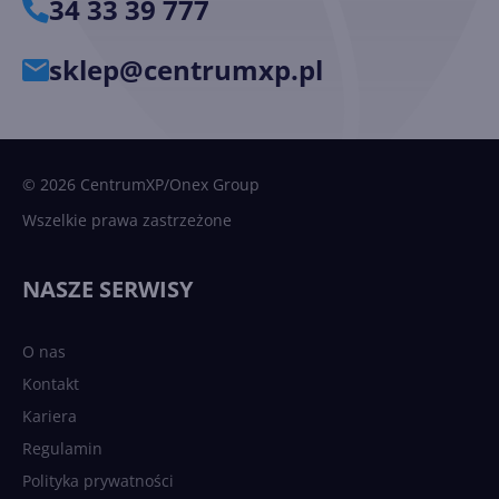
34 33 39 777
sklep@centrumxp.pl
© 2026 CentrumXP/Onex Group
Wszelkie prawa zastrzeżone
NASZE SERWISY
O nas
Kontakt
Kariera
Regulamin
Polityka prywatności