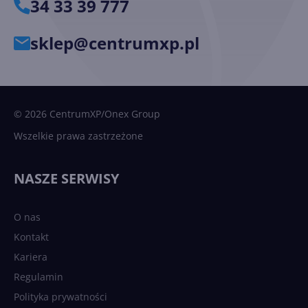
34 33 39 777
sklep@centrumxp.pl
© 2026 CentrumXP/Onex Group
Wszelkie prawa zastrzeżone
NASZE SERWISY
O nas
Kontakt
Kariera
Regulamin
Polityka prywatności