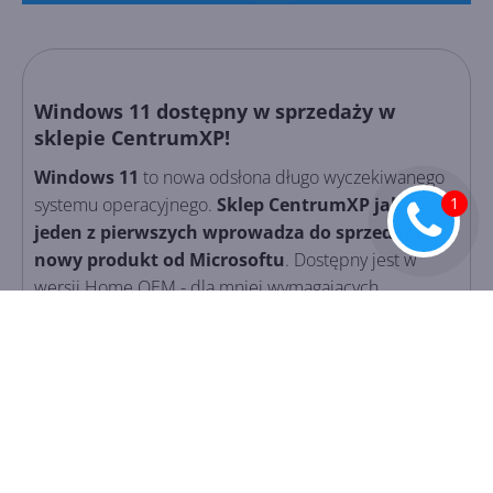
Windows 11 dostępny w sprzedaży w
sklepie CentrumXP!
Windows 11
to nowa odsłona długo wyczekiwanego
systemu operacyjnego.
Sklep CentrumXP jako
jeden z pierwszych wprowadza do sprzedaży
nowy produkt od Microsoftu
. Dostępny jest w
wersji Home OEM - dla mniej wymagających
użytkowników oraz w wersji Pro OEM, która oferuje
pełnię możliwości.
Cena Windows 11
wynosi
dokładnie tyle samo co aktualna cena Windowsa 10.
Windows 11 w sklepie CentrumXP
Windows 11
oferuje nową grafikę Fluent Design i Sun