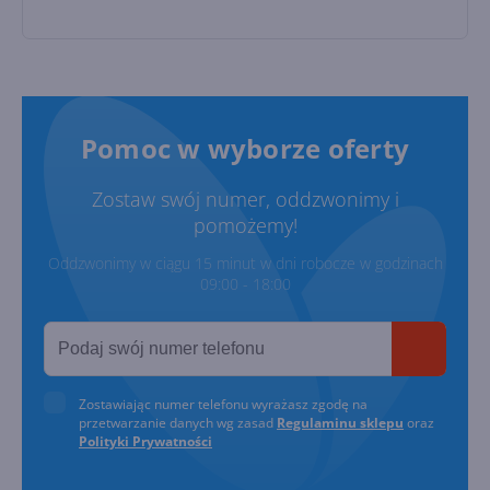
Pomoc w wyborze oferty
Zostaw swój numer, oddzwonimy i
pomożemy!
Oddzwonimy w ciągu 15 minut w dni robocze w godzinach
09:00 - 18:00
Zostawiając numer telefonu wyrażasz zgodę na
przetwarzanie danych wg zasad
Regulaminu sklepu
oraz
Polityki Prywatności