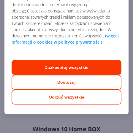
Nośnik:
DVD
działała niezawodnie i oferowała wygodną
obsługę.Ciasteczka pomagają nam też w wyświetlaniu
Architektura:
64 bit
spersonalizowanych treści i reklam dopasowanych do
Okres licencji:
dożywotnia
Twoich zainteresowań. Możesz zarządzać ustawieniami
cookies, akceptując wszystkie albo tylko niezbędne. W
dowolnym momencie możesz zmienić swój wybór.
(więcej
499,00
zł
informacji o cookies w polityce prywatności)
Dodaj do koszyka
Zaakceptuj wszystkie
Dodaj do porównania
Dostosuj
Odrzuć wszystkie
Windows 10 Home BOX