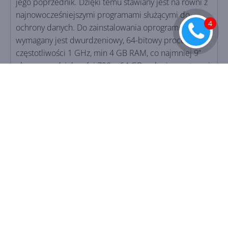
jego poprzednik. Dzięki temu stawiany jest na równi z
najnowocześniejszymi programami służącymi do
ochrony danych. Do zainstalowania oprogramowania
wymagany jest dwurdzeniowy, 64-bitowy procesor o
częstotliwości 1 GHz, min 4 GB RAM, co najmniej 9”
ekran o rozdzielczości 720p, 64 GB wolnej przestrzeni
na dysku i DirectX 12.
Pewny zakup Windows 11 w Sklepie
CentrumXP
System operacyjny to najważniejsze oprogramowanie,
odpowiadające za pracę komputera. Dlatego istotnym
aspektem jest zakup z pewnego źródła.
Windows 11
Home dostępny w sklepie CentrumXP
to
gwarancja sprawnej pracy, wsparcia technicznego i
legalności zakupu w doskonałej cenie. Produkt
dedykowany użytkownikom domowym oraz firmom. W