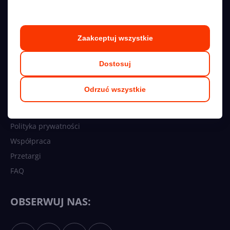
Wszelkie prawa zastrzeżone
NASZE SERWISY
Zaakceptuj wszystkie
Dostosuj
O nas
Kontakt
Odrzuć wszystkie
Kariera
Regulamin
Polityka prywatności
Współpraca
Przetargi
FAQ
OBSERWUJ NAS: